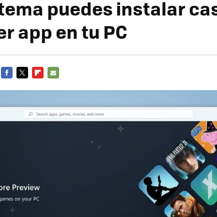
stema puedes instalar cas
er app en tu PC
FACEBOOK
TWITTER
FLIPBOARD
E-
MAIL