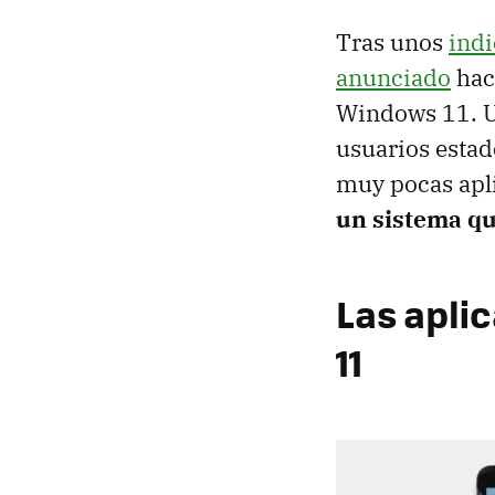
Tras unos
indi
anunciado
hace
Windows 11. Un
usuarios esta
muy pocas apli
un sistema qu
Las apli
11