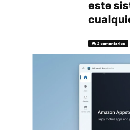
este si
cualqui
2 comentarios