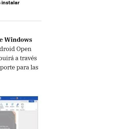
 instalar
ce Windows
Android Open
buirá a través
porte para las