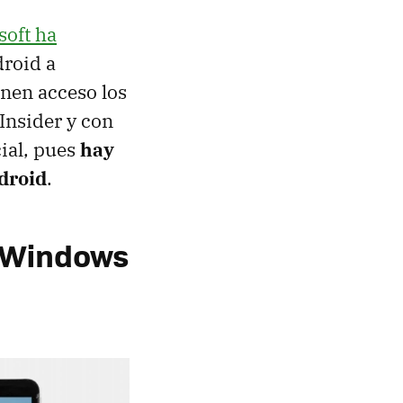
soft ha
droid a
enen acceso los
Insider y con
ial, pues
hay
droid
.
a Windows