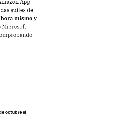
a Amazon App
adas suites de
hora mismo y
o Microsoft
n comprobando
de octubre si