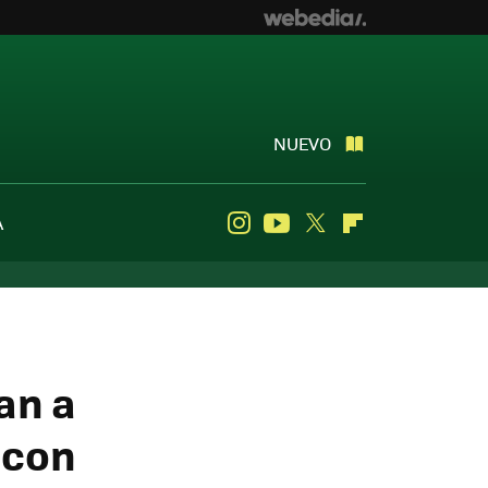
NUEVO
A
Instagram
Youtube
Twitter
Flipboard
an a
 con