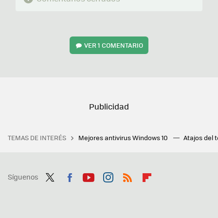
VER
1 COMENTARIO
TEMAS DE INTERÉS
Mejores antivirus Windows 10
Atajos del 
Síguenos
Twit
Fac
You
Inst
RSS
Flip
ter
ebo
tub
agr
boa