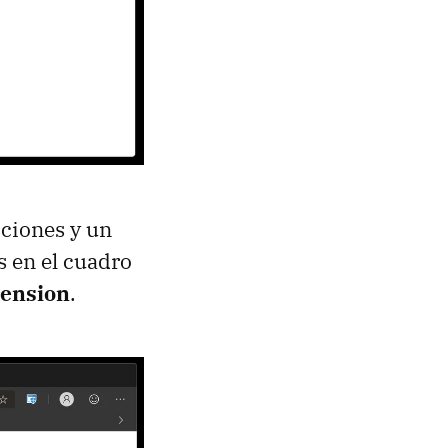
cciones y un
s en el cuadro
tension
.