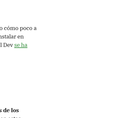
to cómo poco a
nstalar en
al Dev
se ha
 de los