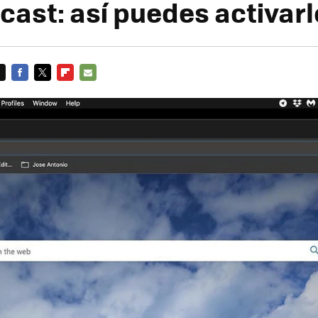
ast: así puedes activarl
FACEBOOK
TWITTER
FLIPBOARD
E-
MAIL