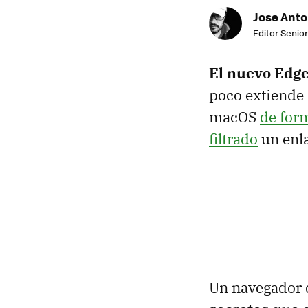
Jose Ant
Editor Senior
El nuevo Edg
poco extiende 
macOS
de form
filtrado
un enla
Un navegador