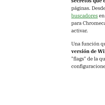
secretos que 
páginas. Desd
buscadores
en 
para Chromeca
activar.
Una función q
versión de W
"flags" de la 
configuracion