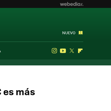
NUEVO
A
Instagram
Youtube
Twitter
Flipboard
C es más