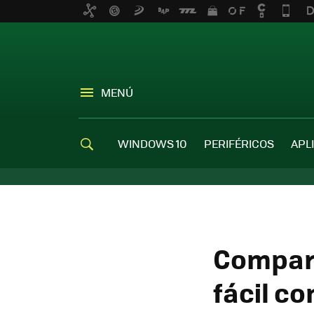
MENÚ
WINDOWS 10
PERIFÉRICOS
APL
Compart
fácil co