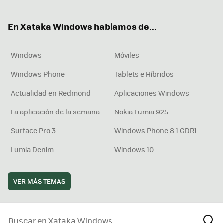
ter
ebo
tub
agr
boa
ok
e
am
rd
En Xataka Windows hablamos de...
Windows
Móviles
Windows Phone
Tablets e Híbridos
Actualidad en Redmond
Aplicaciones Windows
La aplicación de la semana
Nokia Lumia 925
Surface Pro 3
Windows Phone 8.1 GDR1
Lumia Denim
Windows 10
VER MÁS TEMAS