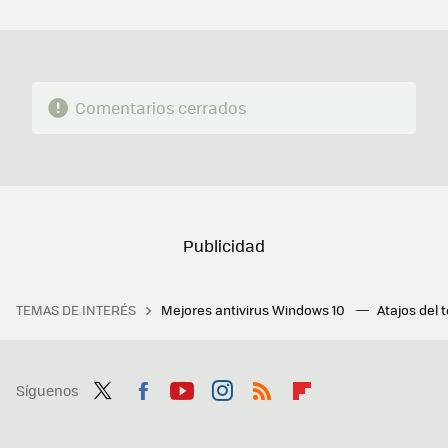
MAIL
Comentarios cerrados
TEMAS DE INTERÉS
Mejores antivirus Windows 10
Atajos del 
Síguenos
Twit
Fac
You
Inst
RSS
Flip