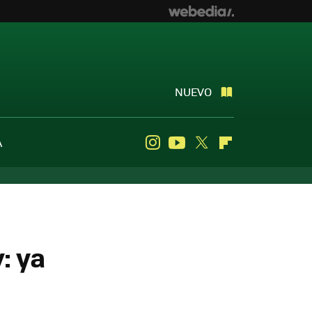
NUEVO
A
Instagram
Youtube
Twitter
Flipboard
: ya