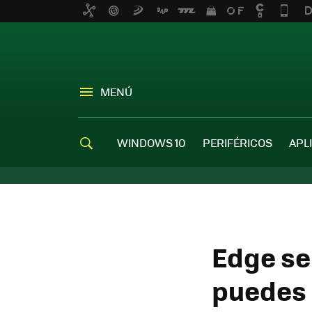
MENÚ
WINDOWS 10
PERIFÉRICOS
APL
Edge se 
puedes 