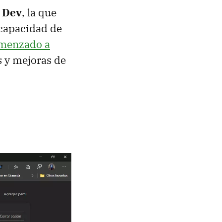
l Dev
, la que
 capacidad de
omenzado a
s y mejoras de