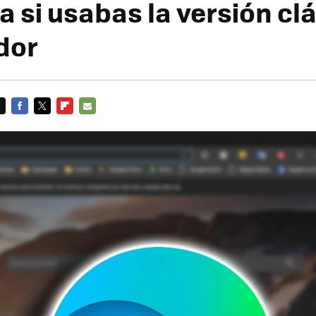
a si usabas la versión cl
dor
FACEBOOK
TWITTER
FLIPBOARD
E-
MAIL