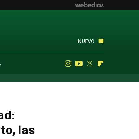
NUEVO
A
Instagram
Youtube
Twitter
Flipboard
ad:
to, las