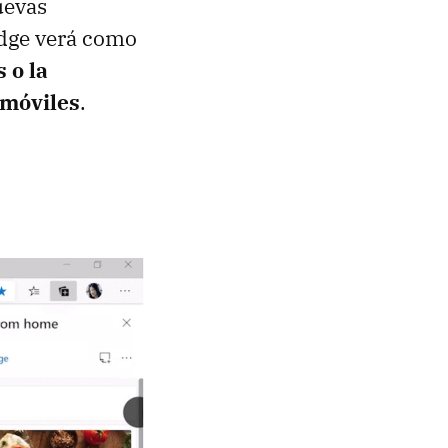
uevas
Edge verá como
 o la
 móviles
.