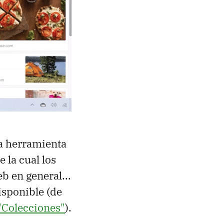
a herramienta
 la cual los
b en general...
isponible (de
 "Colecciones"
).