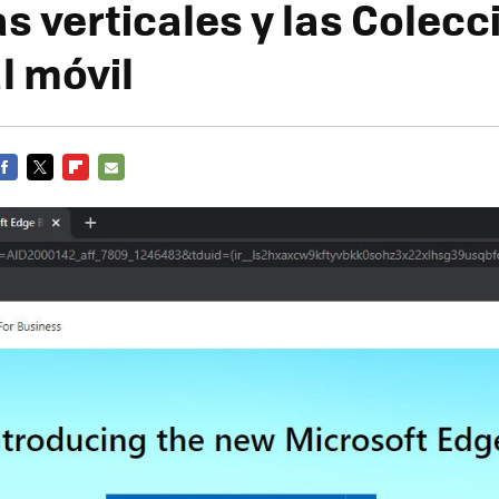
s verticales y las Colecc
l móvil
FACEBOOK
TWITTER
FLIPBOARD
E-
MAIL