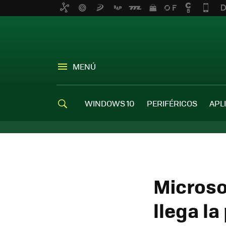
MENÚ
WINDOWS 10
PERIFÉRICOS
APL
Microso
llega l