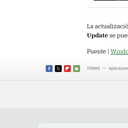
La actualizaci
Update
se pue
Fuente |
Windo
TEMAS
Aplicacio
FACEBOOK
TWITTER
FLIPBOARD
E-
MAIL