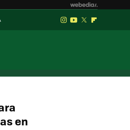
A
Instagram
Youtube
Twitter
Flipboard
ara
cas en