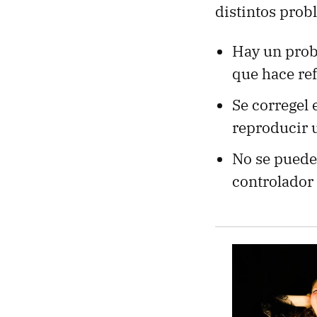
distintos prob
Hay un prob
que hace ref
Se corregel 
reproducir 
No se puede 
controlador