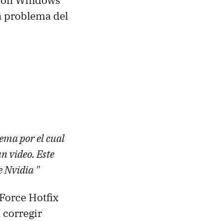
 con Windows
n problema del
ema por el cual
n video. Este
e Nvidia "
Force Hotfix
 corregir