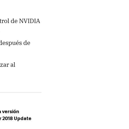
trol de NVIDIA
.
 después de
zar al
a versión
r 2018 Update