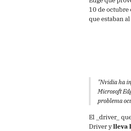
Edge que prov
10 de octubre 
que estaban al
"Nvidia ha i
Microsoft Edg
problema ocur
El _driver_ qu
Driver y
lleva 