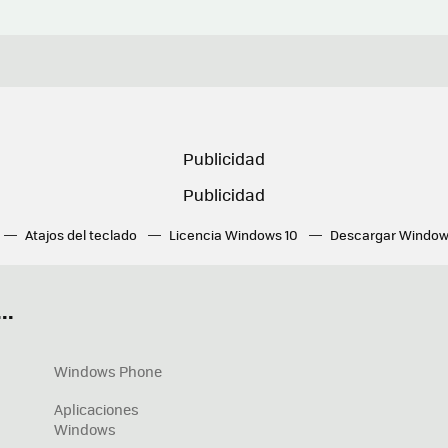
Atajos del teclado
Licencia Windows 10
Descargar Window
ué tarjeta gráfica tengo
Fórmulas Excel
DirectX
Fondos W
OneDrive
Nuevos Surface
..
Windows Phone
Aplicaciones
Windows