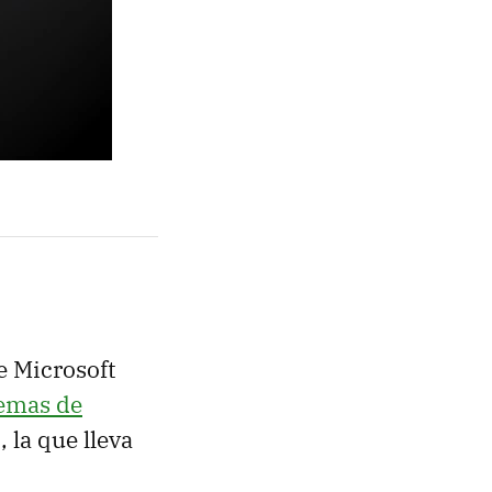
e Microsoft
emas de
0
, la que lleva