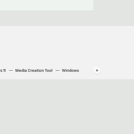
s 11
Media Creation Tool
Windows
indows
WhatsApp para ordenador