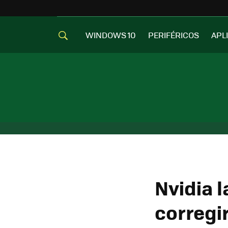
WINDOWS 10
PERIFÉRICOS
APL
Nvidia 
corregi