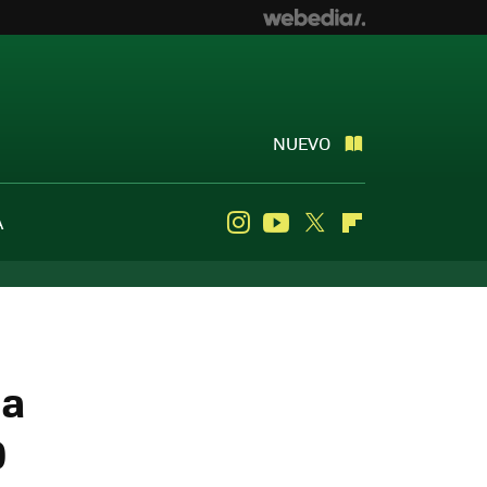
NUEVO
A
Instagram
Youtube
Twitter
Flipboard
la
0