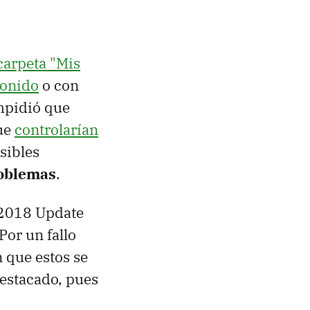
carpeta "Mis
sonido
o con
impidió que
que
controlarían
sibles
roblemas
.
 2018 Update
Por un fallo
 que estos se
estacado, pues