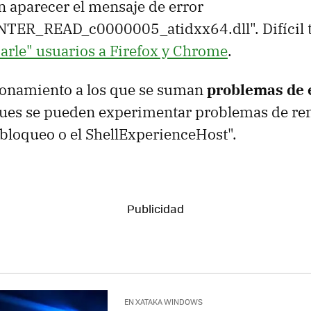
n aparecer el mensaje de error
TER_READ_c0000005_atidxx64.dll". Difícil ti
arle" usuarios a Firefox y Chrome
.
ionamiento a los que se suman
problemas de 
pues se pueden experimentar problemas de re
e bloqueo o el ShellExperienceHost".
EN XATAKA WINDOWS