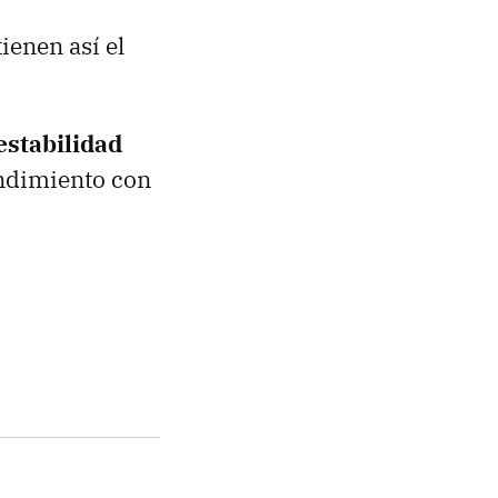
enen así el
estabilidad
ndimiento con