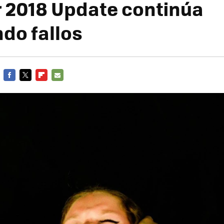
 2018 Update continúa
ndo fallos
FACEBOOK
TWITTER
FLIPBOARD
E-
MAIL