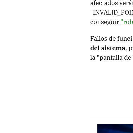
afectados verá
"INVALID_POIN
conseguir
"rob
Fallos de func
del sistema
, 
la "pantalla d