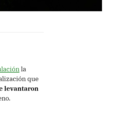
ulación
la
alización que
e levantaron
eno.