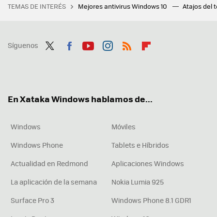
TEMAS DE INTERÉS
Mejores antivirus Windows 10
Atajos del 
Síguenos
Twit
Fac
You
Inst
RSS
Flip
ter
ebo
tub
agr
boa
ok
e
am
rd
En Xataka Windows hablamos de...
Windows
Móviles
Windows Phone
Tablets e Híbridos
Actualidad en Redmond
Aplicaciones Windows
La aplicación de la semana
Nokia Lumia 925
Surface Pro 3
Windows Phone 8.1 GDR1