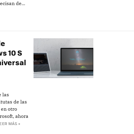
cisan de...
le
s 10 S
iversal
 las
tutas de las
 en otro
rosoft, ahora
EER MÁS »