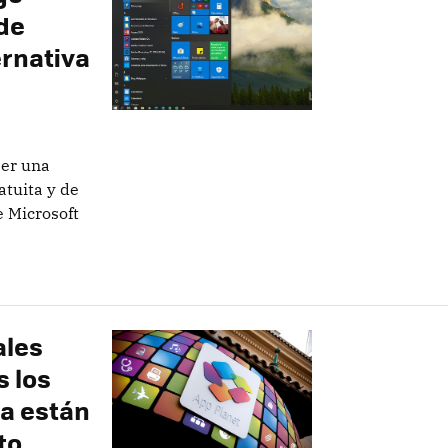
de
ernativa
ser una
atuita y de
e Microsoft
ales
 los
ya están
to