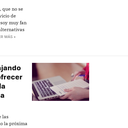
, que no se
vicio de
 soy muy fan
alternativas
ER MÁS »
ajando
ofrecer
la
da
 las
o la próxima