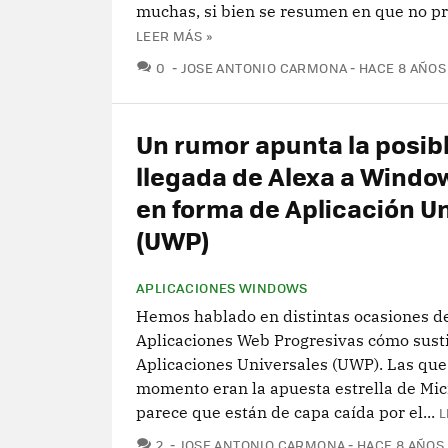
muchas, si bien se resumen en que no pre
LEER MÁS »
COMENTARIOS
0
JOSE ANTONIO CARMONA
HACE 8 AÑOS
Un rumor apunta la posib
llegada de Alexa a Window
en forma de Aplicación Un
(UWP)
APLICACIONES WINDOWS
Hemos hablado en distintas ocasiones de
Aplicaciones Web Progresivas cómo susti
Aplicaciones Universales (UWP). Las que
momento eran la apuesta estrella de Mic
parece que están de capa caída por el...
L
COMENTARIOS
2
JOSE ANTONIO CARMONA
HACE 8 AÑOS