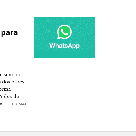
 para
, sean del
 dos o tres
forma
 Y dos de
...
LEER MÁS