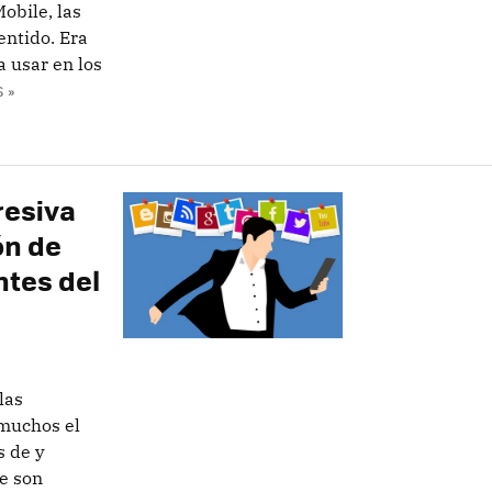
obile, las
entido. Era
a usar en los
 »
resiva
ón de
ntes del
las
 muchos el
s de y
e son