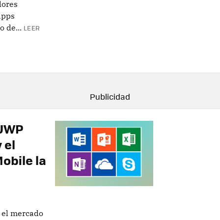
dores
apps
 de...
LEER
 UWP
 el
obile la
 el mercado