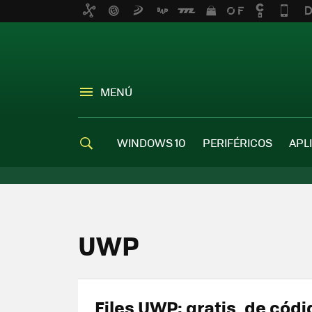
MENÚ
WINDOWS 10
PERIFÉRICOS
APL
UWP
Files UWP: gratis, de códi