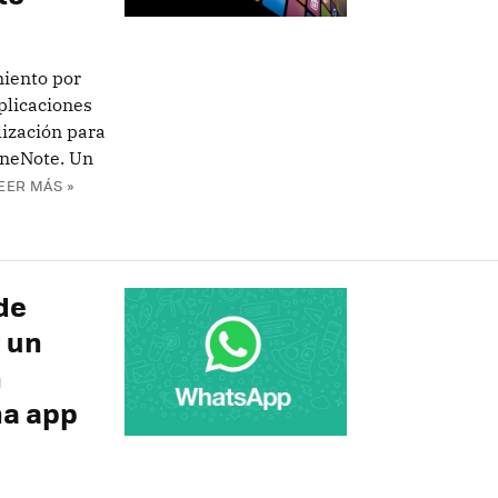
iento por
plicaciones
ización para
OneNote. Un
EER MÁS »
de
 un
n
na app