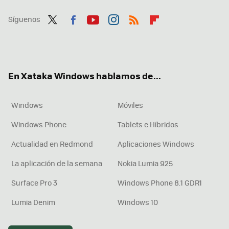
Síguenos
Twit
Fac
You
Inst
RSS
Flip
ter
ebo
tub
agr
boa
ok
e
am
rd
En Xataka Windows hablamos de...
Windows
Móviles
Windows Phone
Tablets e Híbridos
Actualidad en Redmond
Aplicaciones Windows
La aplicación de la semana
Nokia Lumia 925
Surface Pro 3
Windows Phone 8.1 GDR1
Lumia Denim
Windows 10