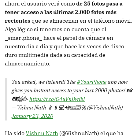
ahora el usuario verá como
de 25 fotos pasa a
tener acceso a las últimas 2.000 fotos más
recientes
que se almacenan en el teléfono móvil.
Algo lógico si tenemos en cuenta que el
_smartphone_ hace el papel de cámara en
nuestro día a día y que hace las veces de disco
duro multimedia dada su capacidad de
almacenamiento.
You asked, we listened! The
#YourPhone
app now
gives you instant access to your last 2000 photos! 📸
📷🙌🥳
https://t.co/O4uVnBwibI
— Vishnu Nath 📱📱💻📲📧⌨️🚀 (@VishnuNath)
January 23, 2020
Ha sido
Vishnu Nath
(@VishnuNath) el que ha