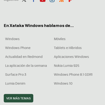
Twit
Fac
You
Inst
RSS
Flip
ter
ebo
tub
agr
boa
ok
e
am
rd
En Xataka Windows hablamos de...
Windows
Móviles
Windows Phone
Tablets e Híbridos
Actualidad en Redmond
Aplicaciones Windows
La aplicación de la semana
Nokia Lumia 925
Surface Pro 3
Windows Phone 8.1 GDR1
Lumia Denim
Windows 10
VER MÁS TEMAS