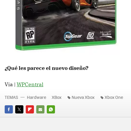
¿Qué les parece el nuevo diseño?
Via |
WPCentral
TEMAS
Hardware
XBox
Nueva Xbox
Xbox One
FACEBOOK
TWITTER
FLIPBOARD
E-
WHATSAPP
MAIL