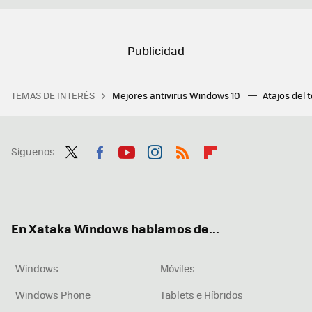
TEMAS DE INTERÉS
Mejores antivirus Windows 10
Atajos del 
Síguenos
Twit
Fac
You
Inst
RSS
Flip
ter
ebo
tub
agr
boa
ok
e
am
rd
En Xataka Windows hablamos de...
Windows
Móviles
Windows Phone
Tablets e Híbridos