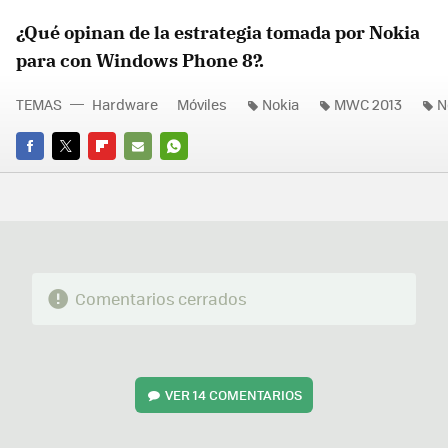
¿Qué opinan de la estrategia tomada por Nokia
para con Windows Phone 8?.
TEMAS
Hardware
Móviles
Nokia
MWC 2013
N
FACEBOOK
TWITTER
FLIPBOARD
E-
WHATSAPP
MAIL
Comentarios cerrados
VER
14 COMENTARIOS