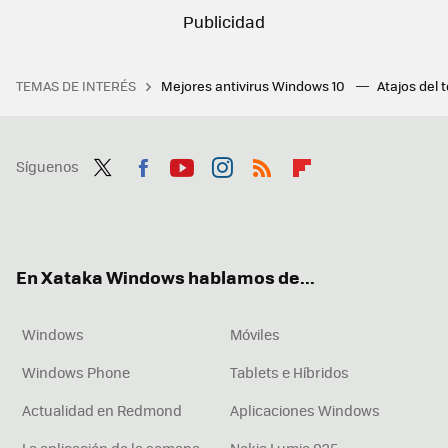
TEMAS DE INTERÉS
Mejores antivirus Windows 10
Atajos del 
Síguenos
Twit
Fac
You
Inst
RSS
Flip
ter
ebo
tub
agr
boa
ok
e
am
rd
En Xataka Windows hablamos de...
Windows
Móviles
Windows Phone
Tablets e Híbridos
Actualidad en Redmond
Aplicaciones Windows