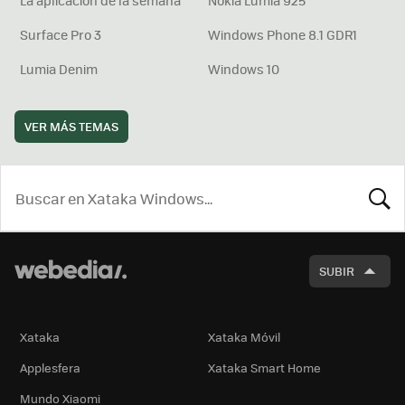
La aplicación de la semana
Nokia Lumia 925
Surface Pro 3
Windows Phone 8.1 GDR1
Lumia Denim
Windows 10
VER MÁS TEMAS
BUSCA
SUBIR
Xataka
Xataka Móvil
Applesfera
Xataka Smart Home
Mundo Xiaomi