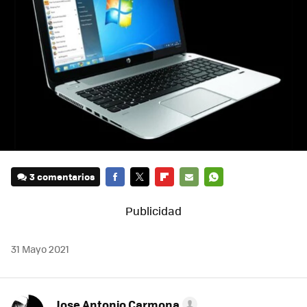
3 comentarios
FACEBOOK
TWITTER
FLIPBOARD
E-
WHATSAPP
MAIL
31 Mayo 2021
Jose Antonio Carmona