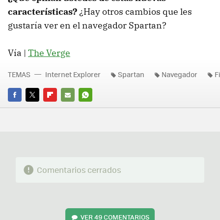
características?
¿Hay otros cambios que les
gustaría ver en el navegador Spartan?
Vía |
The Verge
TEMAS
Internet Explorer
Spartan
Navegador
F
FACEBOOK
TWITTER
FLIPBOARD
E-
WHATSAPP
MAIL
Comentarios cerrados
VER
49 COMENTARIOS