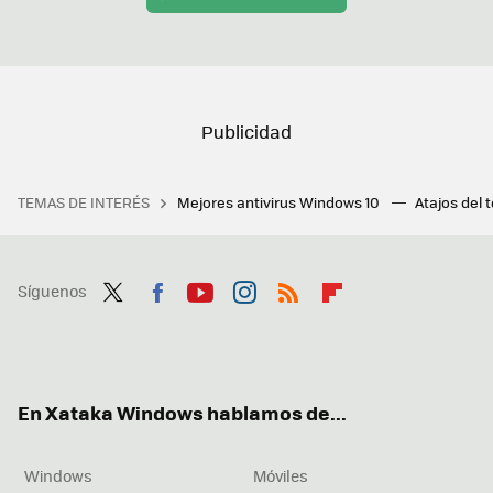
TEMAS DE INTERÉS
Mejores antivirus Windows 10
Atajos del 
Síguenos
Twit
Fac
You
Inst
RSS
Flip
ter
ebo
tub
agr
boa
ok
e
am
rd
En Xataka Windows hablamos de...
Windows
Móviles