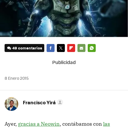
49 comentarios
FACEBOOK
TWITTER
FLIPBOARD
E-
WHATSAPP
MAIL
8 Enero 2015
Francisco Yirá
Ayer,
gracias a Neowin
, contábamos con
las