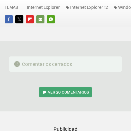
TEMAS
Internet Explorer
Internet Explorer 12
Windo
FACEBOOK
TWITTER
FLIPBOARD
E-
WHATSAPP
MAIL
Comentarios cerrados
VER
20 COMENTARIOS