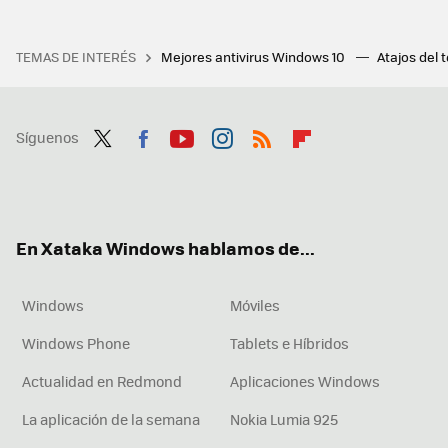
TEMAS DE INTERÉS
Mejores antivirus Windows 10
Atajos del 
Síguenos
Twit
Fac
You
Inst
RSS
Flip
ter
ebo
tub
agr
boa
ok
e
am
rd
En Xataka Windows hablamos de...
Windows
Móviles
Windows Phone
Tablets e Híbridos
Actualidad en Redmond
Aplicaciones Windows
La aplicación de la semana
Nokia Lumia 925