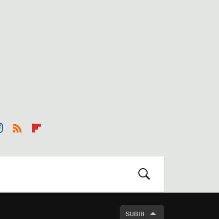
st
RSS
Flip
r
boa
m
rd
BUSCAR
SUBIR