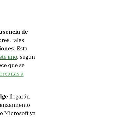
usencia de
res, tales
iones
. Esta
ste año
, según
ece que se
ercanas a
dge
llegarán
lanzamiento
e Microsoft ya