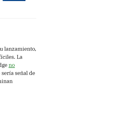
u lanzamiento,
íciles. La
Edge
no
e sería señal de
rminan