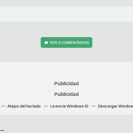
VER
9 COMENTARIOS
Atajos del teclado
Licencia Windows 10
Descargar Window
ué tarjeta gráfica tengo
Fórmulas Excel
DirectX
Fondos W
OneDrive
Nuevos Surface
..