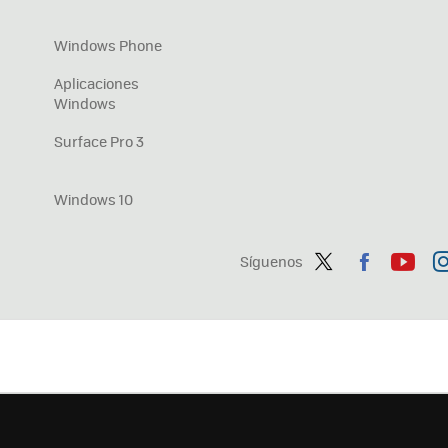
Windows Phone
Aplicaciones
Windows
Surface Pro 3
Windows 10
Síguenos
Twit
Fac
You
In
ter
ebo
tub
ag
ok
e
a