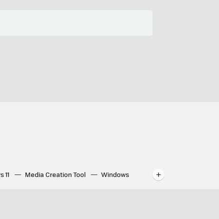
s 11
Media Creation Tool
Windows
indows
WhatsApp para ordenador