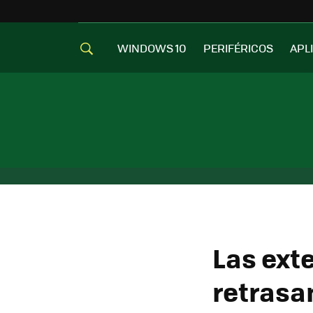
WINDOWS 10
PERIFÉRICOS
APL
Las ext
retrasa