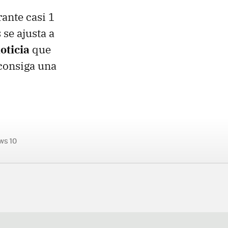
rante casi 1
 se ajusta a
oticia
que
 consiga una
ws 10