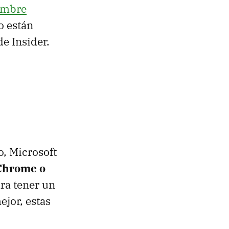
embre
o están
e Insider.
o, Microsoft
 Chrome o
ra tener un
ejor, estas