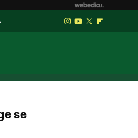
A
Instagram
Youtube
Twitter
Flipboard
ge se
6