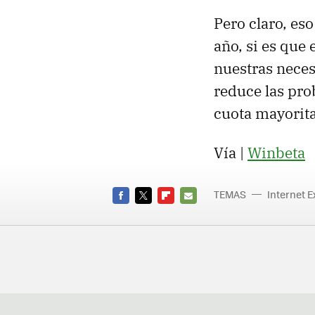
Pero claro, eso
año, si es que 
nuestras neces
reduce las pro
cuota mayorita
Vía |
Winbeta
TEMAS
Internet E
FACEBOOK
TWITTER
FLIPBOARD
E-
MAIL