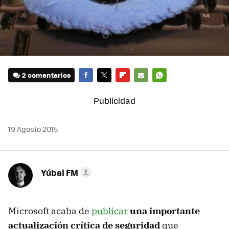
2 comentarios
FACEBOOK
TWITTER
FLIPBOARD
E-
WHATSAPP
MAIL
19 Agosto 2015
Yúbal FM
Microsoft acaba de
publicar
una importante
actualización crítica de seguridad
que