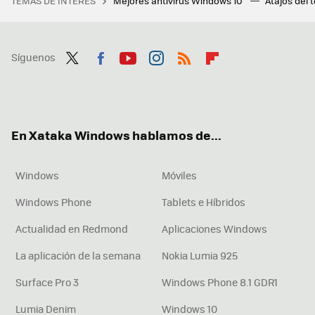
TEMAS DE INTERÉS
Mejores antivirus Windows 10
Atajos del 
Síguenos
Twit
Fac
You
Inst
RSS
Flip
ter
ebo
tub
agr
boa
ok
e
am
rd
En Xataka Windows hablamos de...
Windows
Móviles
Windows Phone
Tablets e Híbridos
Actualidad en Redmond
Aplicaciones Windows
La aplicación de la semana
Nokia Lumia 925
Surface Pro 3
Windows Phone 8.1 GDR1
Lumia Denim
Windows 10