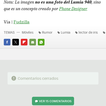
Nota: La imagen
no es una foto del Lumia 940
, sino
que es un concepto creado por
Phone Designer
Vía |
Fudzilla
TEMAS
Móviles
Rumor
Lumia
lector de iris
FACEBOOK
TWITTER
FLIPBOARD
E-
WHATSAPP
MAIL
Comentarios cerrados
VER
15 COMENTARIOS