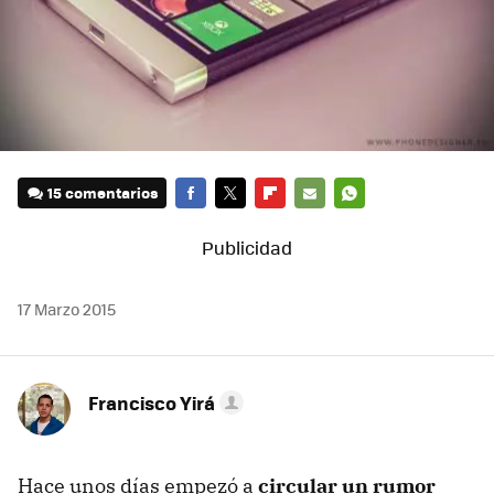
15 comentarios
FACEBOOK
TWITTER
FLIPBOARD
E-
WHATSAPP
MAIL
17 Marzo 2015
Francisco Yirá
Hace unos días empezó a
circular un rumor