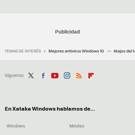
TEMAS DE INTERÉS
Mejores antivirus Windows 10
Atajos del 
Síguenos
Twit
Fac
You
Inst
RSS
Flip
ter
ebo
tub
agr
boa
ok
e
am
rd
En Xataka Windows hablamos de...
Windows
Móviles