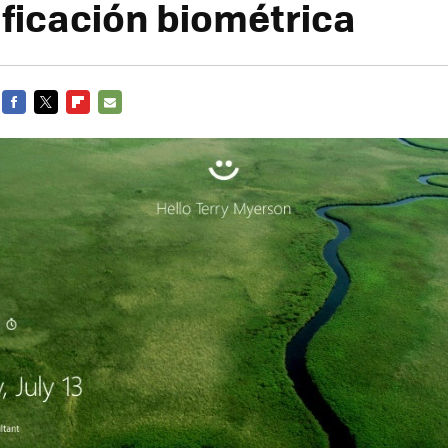
ificación biométrica
FACEBOOK
TWITTER
FLIPBOARD
E-
MAIL