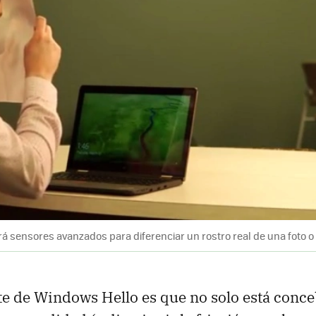
rá sensores avanzados para diferenciar un rostro real de una foto o f
te de Windows Hello es que no solo está conc