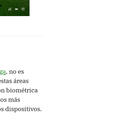
oga
, no es
stas áreas
ión biométrica
nos más
s dispositivos.