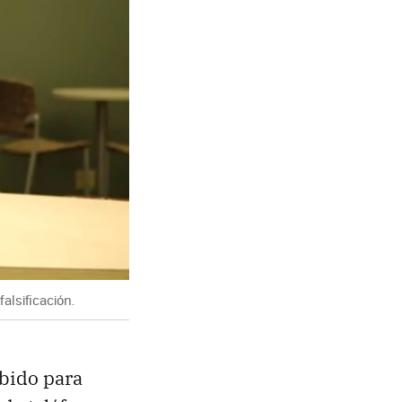
alsificación.
ebido para