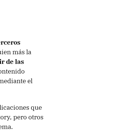
erceros
uien más la
r de las
contenido
 mediante el
plicaciones que
ory, pero otros
tema.