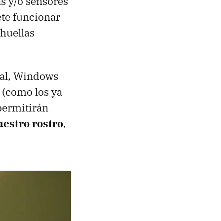
as y/o sensores
ete funcionar
huellas
cial, Windows
 (como los ya
permitirán
uestro rostro
,