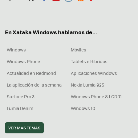
Twit
Fac
You
Inst
RSS
Flip
ter
ebo
tub
agr
boa
ok
e
am
rd
En Xataka Windows hablamos de...
Windows
Móviles
Windows Phone
Tablets e Híbridos
Actualidad en Redmond
Aplicaciones Windows
La aplicación de la semana
Nokia Lumia 925
Surface Pro 3
Windows Phone 8.1 GDR1
Lumia Denim
Windows 10
VER MÁS TEMAS