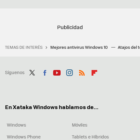
TEMAS DE INTERÉS
Mejores antivirus Windows 10
Atajos del 
Síguenos
Twit
Fac
You
Inst
RSS
Flip
ter
ebo
tub
agr
boa
ok
e
am
rd
En Xataka Windows hablamos de...
Windows
Móviles
Windows Phone
Tablets e Híbridos