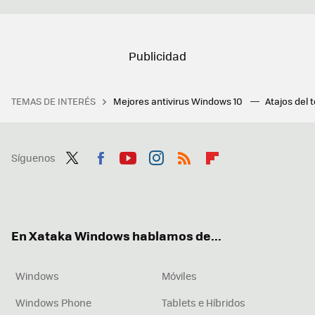
TEMAS DE INTERÉS
Mejores antivirus Windows 10
Atajos del 
Síguenos
Twit
Fac
You
Inst
RSS
Flip
ter
ebo
tub
agr
boa
ok
e
am
rd
En Xataka Windows hablamos de...
Windows
Móviles
Windows Phone
Tablets e Híbridos