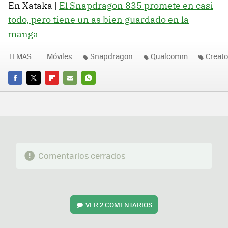
En Xataka |
El Snapdragon 835 promete en casi
todo, pero tiene un as bien guardado en la
manga
TEMAS
Móviles
Snapdragon
Qualcomm
Creato
FACEBOOK
TWITTER
FLIPBOARD
E-
WHATSAPP
MAIL
Comentarios cerrados
VER
2 COMENTARIOS