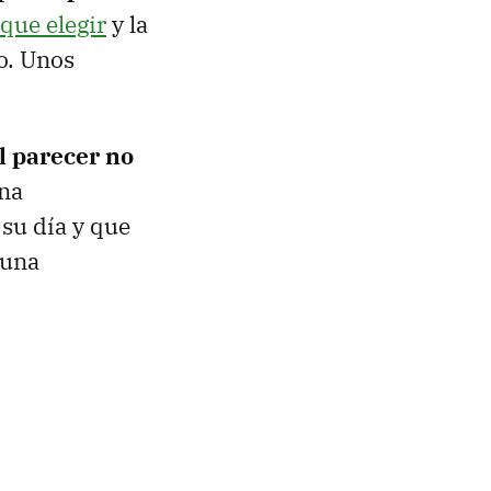
que elegir
y la
o. Unos
l parecer no
Una
 su día y que
 una