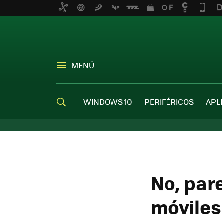
MENÚ
WINDOWS 10
PERIFÉRICOS
APL
No, pare
móviles