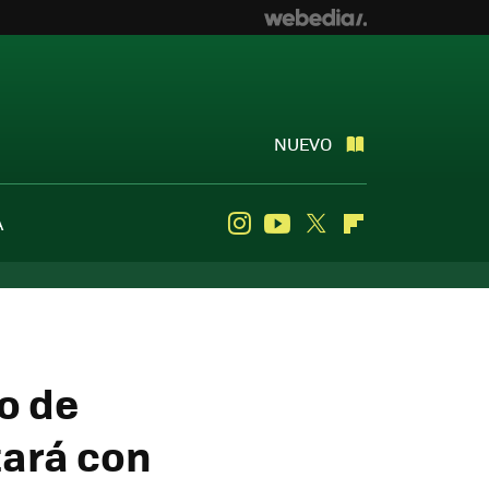
NUEVO
A
Instagram
Youtube
Twitter
Flipboard
go de
ará con