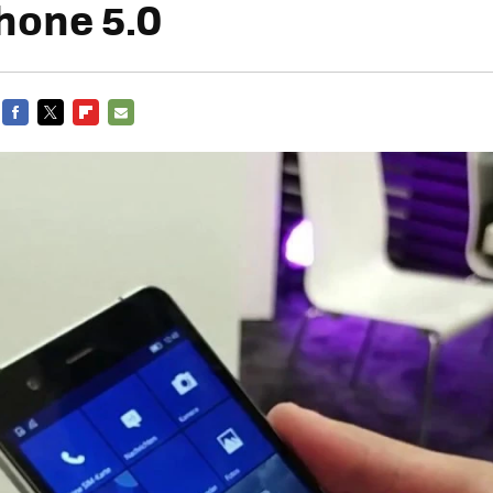
hone 5.0
FACEBOOK
TWITTER
FLIPBOARD
E-
MAIL