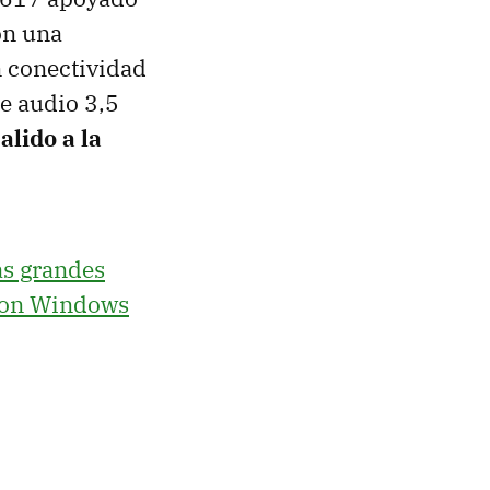
on una
 conectividad
e audio 3,5
alido a la
as grandes
 con Windows