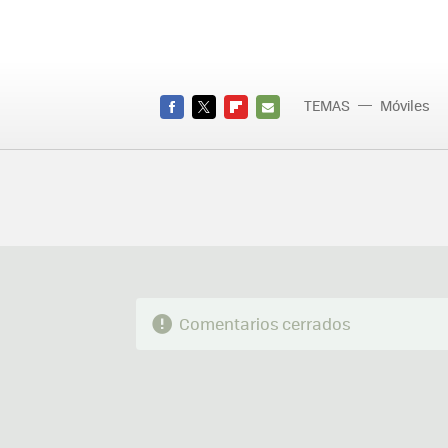
TEMAS
Móviles
FACEBOOK
TWITTER
FLIPBOARD
E-
MAIL
Comentarios cerrados