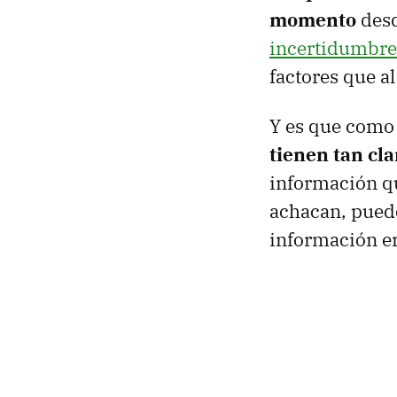
momento
desd
incertidumbre
factores que a
Y es que como
tienen tan cl
información qu
achacan, pued
información e