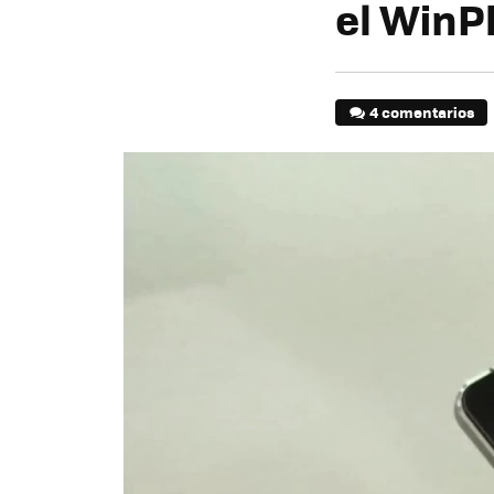
el WinP
4 comentarios