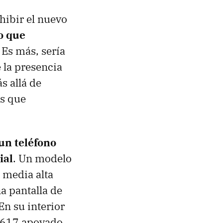
xhibir el nuevo
o que
. Es más, sería
e la presencia
s allá de
os que
un teléfono
ial
. Un modelo
 media alta
a pantalla de
En su interior
 617 apoyado