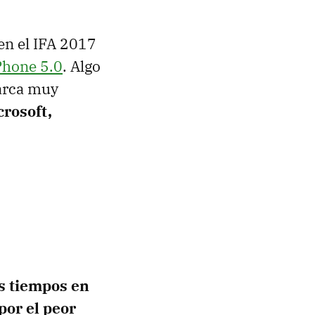
en el IFA 2017
Phone 5.0
. Algo
marca muy
crosoft,
s tiempos en
por el peor