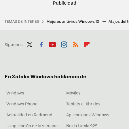
TEMAS DE INTERÉS
Mejores antivirus Windows 10
Atajos del 
Síguenos
Twit
Fac
You
Inst
RSS
Flip
ter
ebo
tub
agr
boa
ok
e
am
rd
En Xataka Windows hablamos de...
Windows
Móviles
Windows Phone
Tablets e Híbridos
Actualidad en Redmond
Aplicaciones Windows
La aplicación de la semana
Nokia Lumia 925