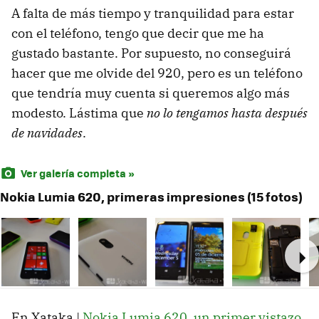
A falta de más tiempo y tranquilidad para estar
con el teléfono, tengo que decir que me ha
gustado bastante. Por supuesto, no conseguirá
hacer que me olvide del 920, pero es un teléfono
que tendría muy cuenta si queremos algo más
modesto. Lástima que
no lo tengamos hasta después
de navidades
.
Ver galería completa »
Nokia Lumia 620, primeras impresiones (15 fotos)
Ne
En Xataka |
Nokia Lumia 620, un primer vistazo