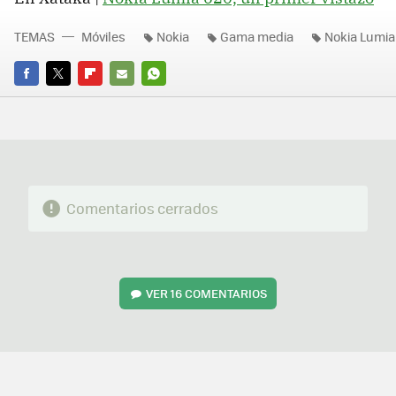
TEMAS
Móviles
Nokia
Gama media
Nokia Lumia
FACEBOOK
TWITTER
FLIPBOARD
E-
WHATSAPP
MAIL
Comentarios cerrados
VER
16 COMENTARIOS