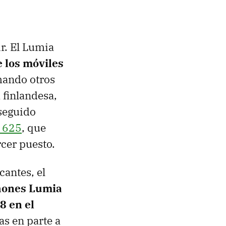
r. El Lumia
 los móviles
mando otros
 finlandesa,
seguido
 625
, que
rcer puesto.
cantes, el
hones Lumia
8 en el
s en parte a