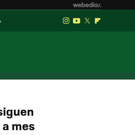
A
Instagram
Youtube
Twitter
Flipboard
siguen
 a mes