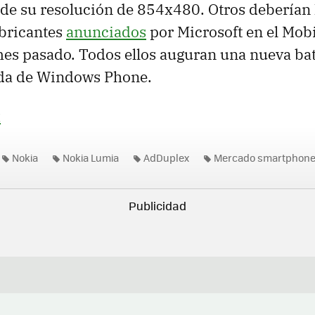
de su resolución de 854x480. Otros deberían l
abricantes
anunciados
por Microsoft en el Mob
es pasado. Todos ellos auguran una nueva bata
da de Windows Phone.
x
Nokia
Nokia Lumia
AdDuplex
Mercado smartphon