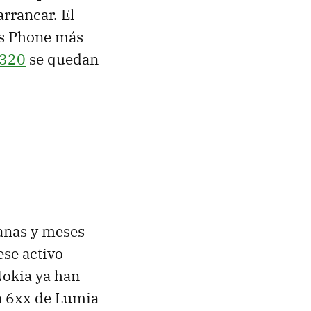
arrancar. El
ws Phone más
1320
se quedan
anas y meses
se activo
Nokia ya han
ea 6xx de Lumia