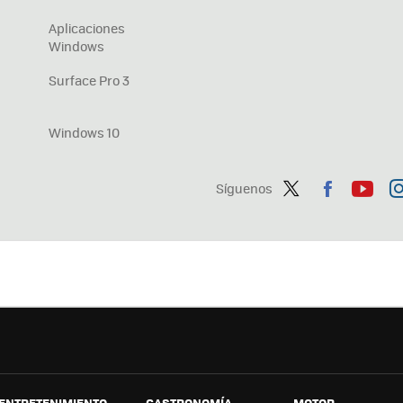
Aplicaciones
Windows
Surface Pro 3
Windows 10
Síguenos
Twit
Fac
You
In
ter
ebo
tub
ag
ok
e
a
ENTRETENIMIENTO
GASTRONOMÍA
MOTOR