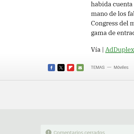
habida cuenta 
mano de los f
Congress del m
gama de entra
Vía |
AdDuple
TEMAS
Móviles
FACEBOOK
TWITTER
FLIPBOARD
E-
MAIL
Comentarios cerrados