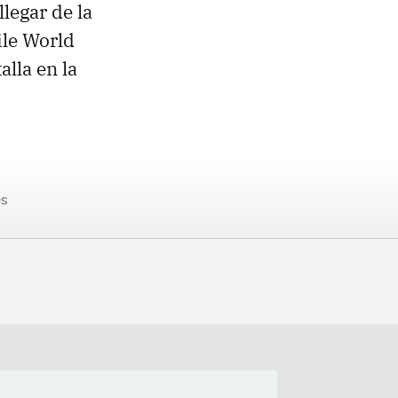
legar de la
ile World
lla en la
es