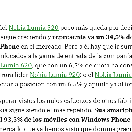
 del
Nokia Lumia 520
poco más queda por deci
 sigue creciendo y
representa ya un 34,5% de
 Phone
en el mercado. Pero a él hay que ir su
focados a la gama de entrada de la compañía
 Lumia 620
, que con un 6,7% de cuota ha con
trora líder
Nokia Lumia 920
; o el
Nokia Lumia
a cuarta posición con un 6,5% y apunta ya al te
perar vistos los nulos esfuerzos de otros fabri
ia sigue siendo el más repetido.
Sus smartp
l 93,5% de los móviles con Windows Phone 
mercado que ya hemos visto que domina gracia