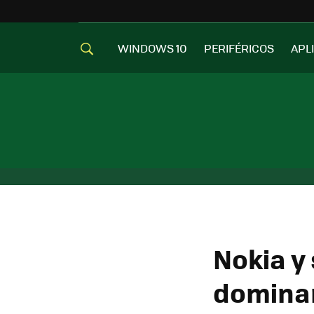
WINDOWS 10
PERIFÉRICOS
APL
Nokia y
domina