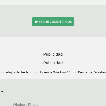
VER
35 COMENTARIOS
Atajos del teclado
Licencia Windows 10
Descargar Window
ué tarjeta gráfica tengo
Fórmulas Excel
DirectX
Fondos W
OneDrive
Nuevos Surface
..
Windows Phone