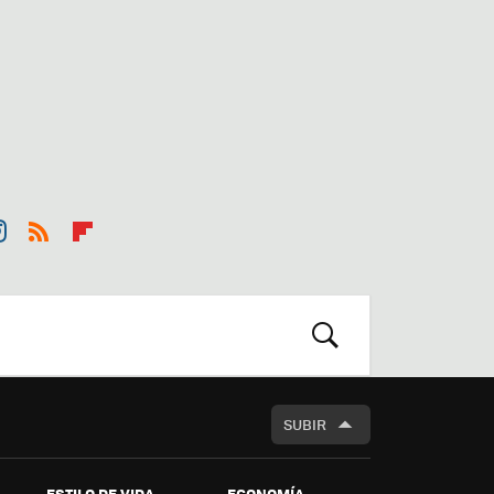
st
RSS
Flip
r
boa
m
rd
BUSCAR
SUBIR
ESTILO DE VIDA
ECONOMÍA