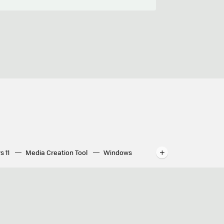
s 11
Media Creation Tool
Windows
indows
WhatsApp para ordenador