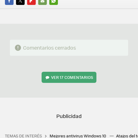
FACEBOOK
TWITTER
FLIPBOARD
E-
WHATSAPP
MAIL
Comentarios cerrados
VER
17 COMENTARIOS
TEMAS DE INTERÉS
Mejores antivirus Windows 10
Atajos del 