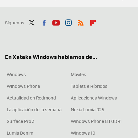
Síguenos
Twit
Fac
You
Inst
RSS
Flip
ter
ebo
tub
agr
boa
ok
e
am
rd
En Xataka Windows hablamos de...
Windows
Móviles
Windows Phone
Tablets e Híbridos
Actualidad en Redmond
Aplicaciones Windows
La aplicación de la semana
Nokia Lumia 925
Surface Pro 3
Windows Phone 8.1 GDR1
Lumia Denim
Windows 10