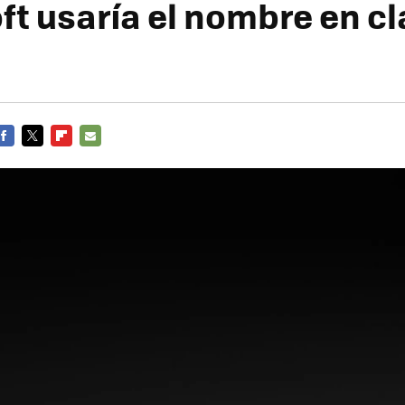
ft usaría el nombre en cl
FACEBOOK
TWITTER
FLIPBOARD
E-
MAIL