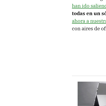
han ido salien
todas en un s
ahora a nuest
con aires de of