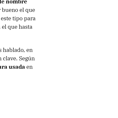
ble nombre
r bueno el que
este tipo para
 el que hasta
s hablado, en
n clave. Según
ura usada
en