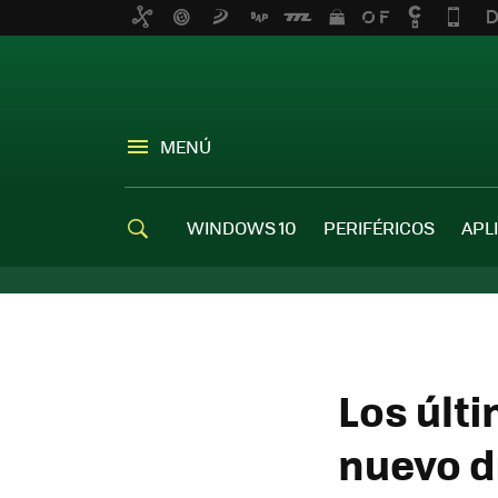
MENÚ
WINDOWS 10
PERIFÉRICOS
APL
Los últ
nuevo d