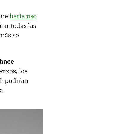
 que
haría uso
tar todas las
 más se
hace
enzos, los
oft podrían
a.