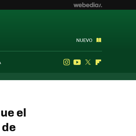
NUEVO
A
Instagram
Youtube
Twitter
Flipboard
ue el
 de