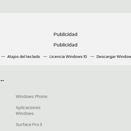
Atajos del teclado
Licencia Windows 10
Descargar Window
ué tarjeta gráfica tengo
Fórmulas Excel
DirectX
Fondos W
OneDrive
Nuevos Surface
..
Windows Phone
Aplicaciones
Windows
Surface Pro 3