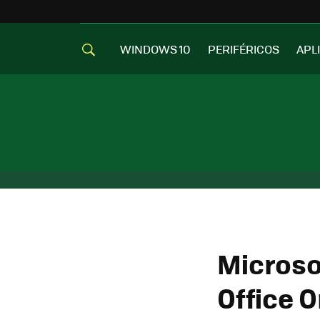
WINDOWS 10
PERIFÉRICOS
APL
Microso
Office O