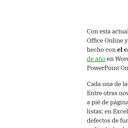
Con esta actua
Office Online 
hecho con
el 
de año
en Word
PowerPoint On
Cada una de la
Entre otras no
a pié de págin
listas; en Exc
defectos de fu