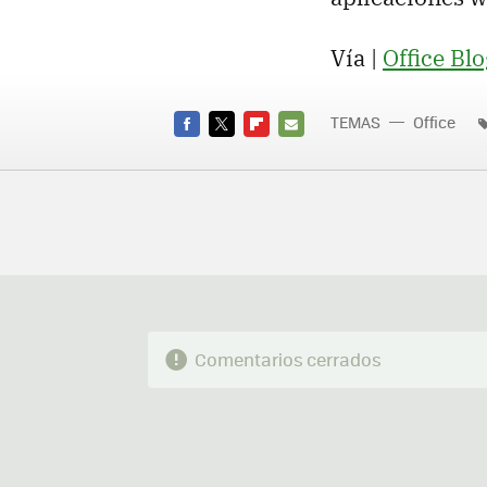
Vía |
Office Blo
TEMAS
Office
FACEBOOK
TWITTER
FLIPBOARD
E-
MAIL
Comentarios cerrados