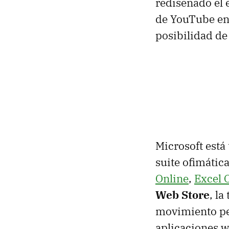
rediseñado el e
de YouTube en 
posibilidad de
Microsoft está
suite ofimátic
Online
,
Excel 
Web Store
, l
movimiento per
aplicaciones we