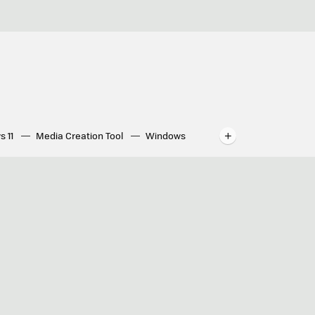
s 11
Media Creation Tool
Windows
indows
WhatsApp para ordenador