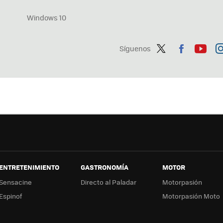
Windows 10
Síguenos
Twit
Fac
You
In
ter
ebo
tub
ag
ok
e
a
ENTRETENIMIENTO
GASTRONOMÍA
MOTOR
Sensacine
Directo al Paladar
Motorpasión
Espinof
Motorpasión Moto