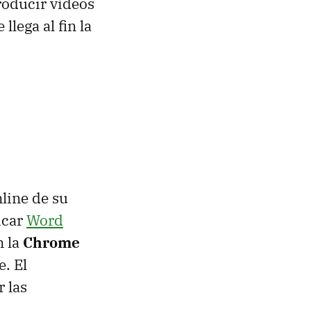
troducir vídeos
lega al fin la
nline de su
icar
Word
 la
Chrome
e. El
 las