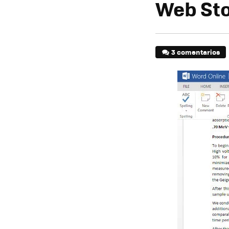
Web St
3 comentarios