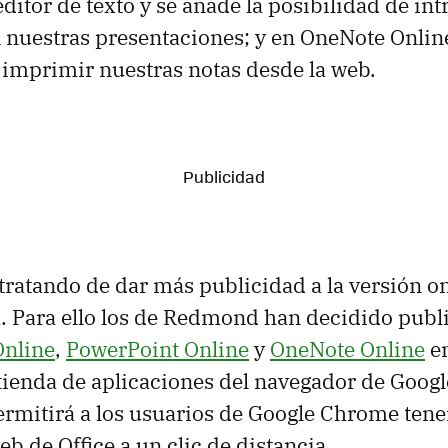
ditor de texto y se añade la posibilidad de in
nuestras presentaciones; y en OneNote Online l
 imprimir nuestras notas desde la web.
 tratando de dar más publicidad a la versión o
a. Para ello los de Redmond han decidido publ
Online
,
PowerPoint Online
y
OneNote Online
en
a tienda de aplicaciones del navegador de Googl
mitirá a los usuarios de Google Chrome tener
b de Office a un clic de distancia.