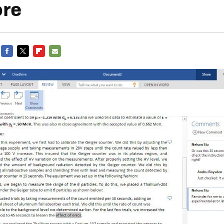
ore
FACEBOOK
TWITTER
FLIPBOARD
E-
MAIL