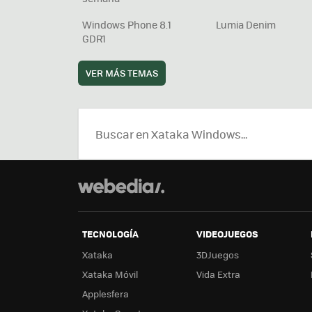
Windows Phone 8.1
Lumia Denim
GDR1
VER MÁS TEMAS
TECNOLOGÍA
VIDEOJUEGOS
Xataka
3DJuegos
Xataka Móvil
Vida Extra
Applesfera