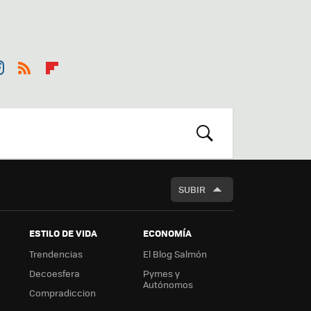
st
RSS
Flip
r
boa
m
rd
BUSCAR
SUBIR
ESTILO DE VIDA
ECONOMÍA
Trendencias
El Blog Salmón
Decoesfera
Pymes y
Autónomos
Compradiccion