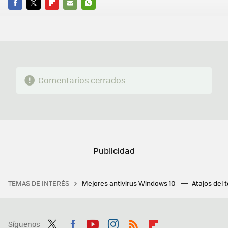
FACEBOOK
TWITTER
FLIPBOARD
E-
WHATSAPP
MAIL
Comentarios cerrados
TEMAS DE INTERÉS
Mejores antivirus Windows 10
Atajos del 
Síguenos