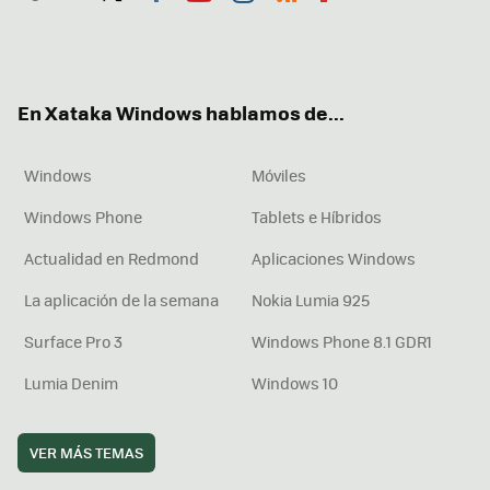
Twit
Fac
You
Inst
RSS
Flip
ter
ebo
tub
agr
boa
ok
e
am
rd
En Xataka Windows hablamos de...
Windows
Móviles
Windows Phone
Tablets e Híbridos
Actualidad en Redmond
Aplicaciones Windows
La aplicación de la semana
Nokia Lumia 925
Surface Pro 3
Windows Phone 8.1 GDR1
Lumia Denim
Windows 10
VER MÁS TEMAS