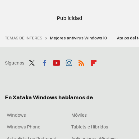
TEMAS DE INTERÉS
Mejores antivirus Windows 10
Atajos del 
Síguenos
Twit
Fac
You
Inst
RSS
Flip
ter
ebo
tub
agr
boa
ok
e
am
rd
En Xataka Windows hablamos de...
Windows
Móviles
Windows Phone
Tablets e Híbridos
Actualidad en Redmond
Aplicaciones Windows