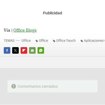
Vía |
Office Blogs
TEMAS
Office
Office
Office Touch
Aplicaciones 
FACEBOOK
TWITTER
FLIPBOARD
E-
WHATSAPP
MAIL
Comentarios cerrados