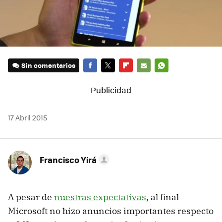
Sin comentarios
FACEBOOK
TWITTER
FLIPBOARD
E-
WHATSAPP
MAIL
17 Abril 2015
Francisco Yirá
A pesar de
nuestras expectativas
, al final
Microsoft no hizo anuncios importantes respecto