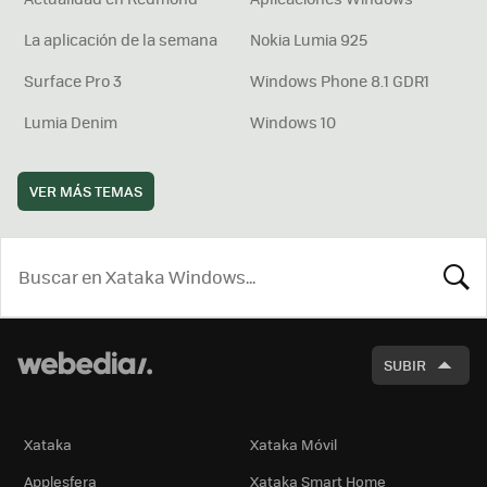
La aplicación de la semana
Nokia Lumia 925
Surface Pro 3
Windows Phone 8.1 GDR1
Lumia Denim
Windows 10
VER MÁS TEMAS
BUSCA
SUBIR
Xataka
Xataka Móvil
Applesfera
Xataka Smart Home