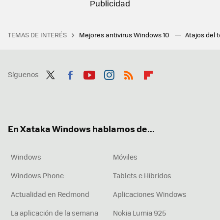
TEMAS DE INTERÉS
Mejores antivirus Windows 10
Atajos del 
Síguenos
Twit
Fac
You
Inst
RSS
Flip
ter
ebo
tub
agr
boa
ok
e
am
rd
En Xataka Windows hablamos de...
Windows
Móviles
Windows Phone
Tablets e Híbridos
Actualidad en Redmond
Aplicaciones Windows
La aplicación de la semana
Nokia Lumia 925