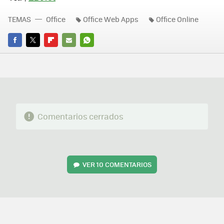
TEMAS
Office
Office Web Apps
Office Online
FACEBOOK
TWITTER
FLIPBOARD
E-
WHATSAPP
MAIL
Comentarios cerrados
VER
10 COMENTARIOS