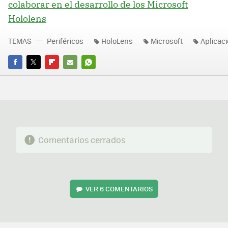
colaborar en el desarrollo de los Microsoft
Hololens
TEMAS
Periféricos
HoloLens
Microsoft
Aplicac
FACEBOOK
TWITTER
FLIPBOARD
E-
WHATSAPP
MAIL
Comentarios cerrados
VER
6 COMENTARIOS