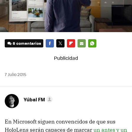
6 comentarios
FACEBOOK
TWITTER
FLIPBOARD
E-
WHATSAPP
MAIL
7 Julio 2015
Yúbal FM
En Microsoft siguen convencidos de que sus
HoloLens serán capaces de marcar
un antes y un