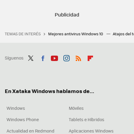
TEMAS DE INTERÉS
Mejores antivirus Windows 10
Atajos del 
Síguenos
Twit
Fac
You
Inst
RSS
Flip
ter
ebo
tub
agr
boa
ok
e
am
rd
En Xataka Windows hablamos de...
Windows
Móviles
Windows Phone
Tablets e Híbridos
Actualidad en Redmond
Aplicaciones Windows