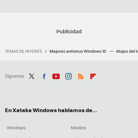
TEMAS DE INTERÉS
Mejores antivirus Windows 10
Atajos del 
Síguenos
Twit
Fac
You
Inst
RSS
Flip
ter
ebo
tub
agr
boa
ok
e
am
rd
En Xataka Windows hablamos de...
Windows
Móviles