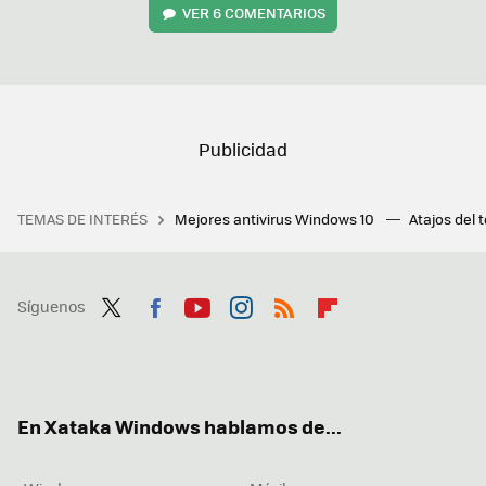
VER
6 COMENTARIOS
TEMAS DE INTERÉS
Mejores antivirus Windows 10
Atajos del 
Síguenos
Twit
Fac
You
Inst
RSS
Flip
ter
ebo
tub
agr
boa
ok
e
am
rd
En Xataka Windows hablamos de...