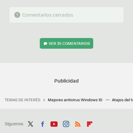
Comentarios cerrados
VER
35 COMENTARIOS
TEMAS DE INTERÉS
Mejores antivirus Windows 10
Atajos del 
Síguenos
Twit
Fac
You
Inst
RSS
Flip