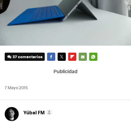
37 comentarios
FACEBOOK
TWITTER
FLIPBOARD
E-
WHATSAPP
MAIL
7 Mayo 2015
Yúbal FM