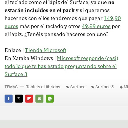
el teclado como el lápiz del Surface, ya que
no
estarán incluidos en el pack
y si queremos
hacernos con ellos tendremos que pagar
149,90
euros
más por el teclado y otros
49,99 euros
por
el lápiz. ¿Tenéis pensado haceros con uno?
Enlace |
Tienda Microsoft
En Xataka Windows |
Microsoft responde (casi)
todo lo que te has estado preguntando sobre el
Surface 3
TEMAS
Tablets e Híbridos
Surface
Surface 3
Mi
FACEBOOK
TWITTER
FLIPBOARD
E-
WHATSAPP
MAIL