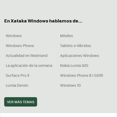
ter
ebo
tub
agr
boa
ok
e
am
rd
En Xataka Windows hablamos de...
Windows
Móviles
Windows Phone
Tablets e Híbridos
Actualidad en Redmond
Aplicaciones Windows
La aplicación de la semana
Nokia Lumia 925
Surface Pro 3
Windows Phone 8.1 GDR1
Lumia Denim
Windows 10
VER MÁS TEMAS