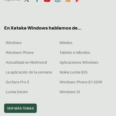
Twit
Fac
You
Inst
RSS
Flip
ter
ebo
tub
agr
boa
ok
e
am
rd
En Xataka Windows hablamos de...
Windows
Móviles
Windows Phone
Tablets e Híbridos
Actualidad en Redmond
Aplicaciones Windows
La aplicación de la semana
Nokia Lumia 925
Surface Pro 3
Windows Phone 8.1 GDR1
Lumia Denim
Windows 10
VER MÁS TEMAS