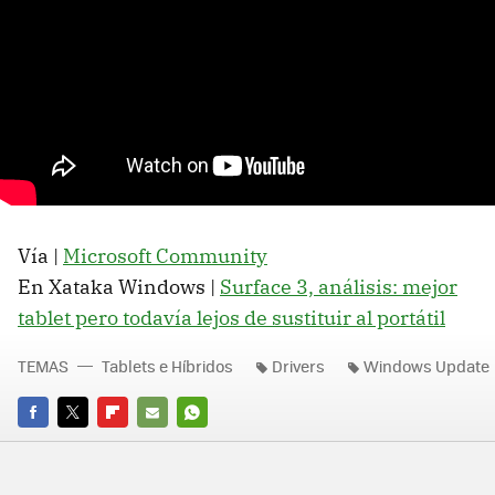
Vía |
Microsoft Community
En Xataka Windows |
Surface 3, análisis: mejor
tablet pero todavía lejos de sustituir al portátil
TEMAS
Tablets e Híbridos
Drivers
Windows Update
FACEBOOK
TWITTER
FLIPBOARD
E-
WHATSAPP
MAIL