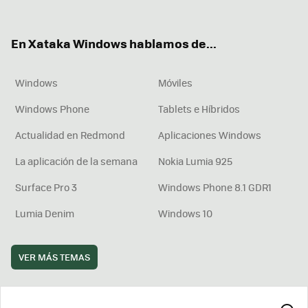
ter
ebo
tub
agr
boa
ok
e
am
rd
En Xataka Windows hablamos de...
Windows
Móviles
Windows Phone
Tablets e Híbridos
Actualidad en Redmond
Aplicaciones Windows
La aplicación de la semana
Nokia Lumia 925
Surface Pro 3
Windows Phone 8.1 GDR1
Lumia Denim
Windows 10
VER MÁS TEMAS