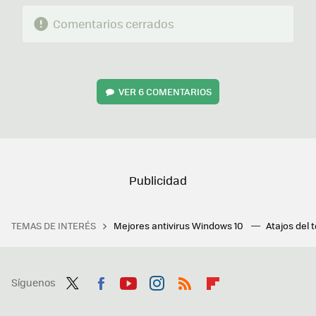
Comentarios cerrados
VER
6 COMENTARIOS
TEMAS DE INTERÉS
Mejores antivirus Windows 10
Atajos del 
Síguenos
Twit
Fac
You
Inst
RSS
Flip