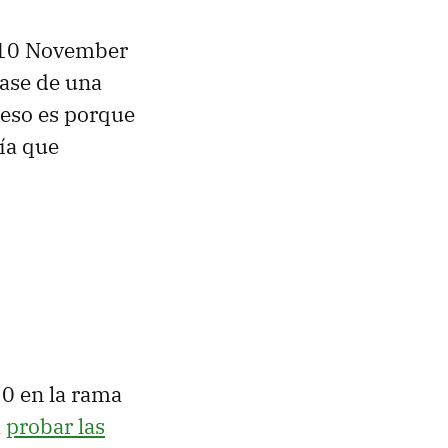
 10 November
tase de una
peso es porque
ía que
10 en la rama
a
probar las