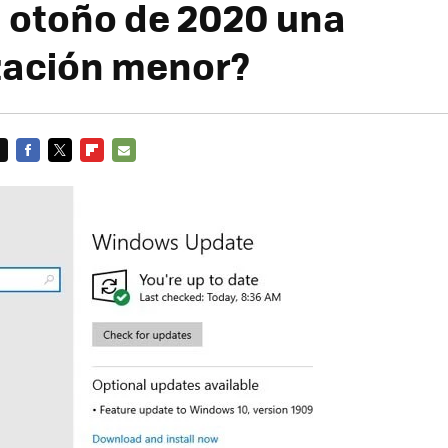
 otoño de 2020 una
zación menor?
FACEBOOK
TWITTER
FLIPBOARD
E-
MAIL