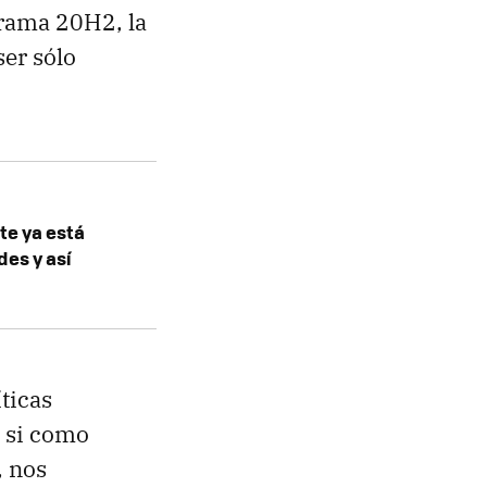
 rama 20H2, la
ser sólo
e ya está
des y así
íticas
o si como
, nos