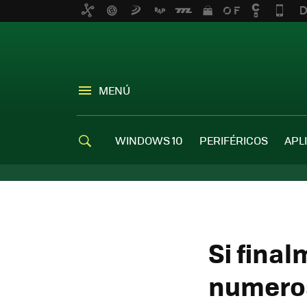
MENÚ
WINDOWS 10
PERIFÉRICOS
APL
Si fina
numeros