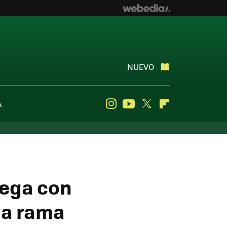
NUEVO
A
Instagram
Youtube
Twitter
Flipboard
lega con
la rama