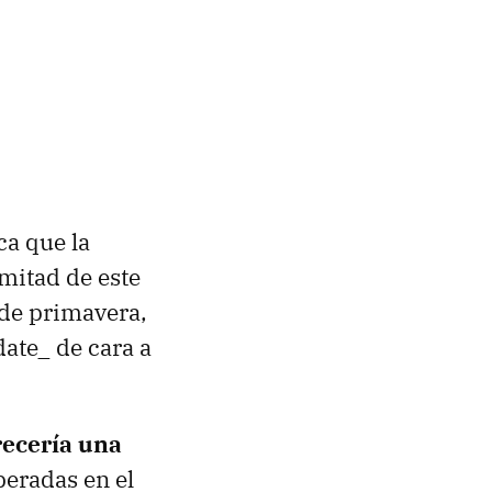
ca que la
mitad de este
 de primavera,
ate_ de cara a
recería una
speradas en el