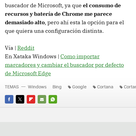
buscador de Microsoft, ya que
el consumo de
recursos y batería de Chrome me parece
demasiado alto
, pero ahí esta la opción para el
que quiera una configuración distinta.
Vía |
Reddit
En Xataka Windows |
Como importar
marcadores y cambiar el buscador por defecto
de Microsoft Edge
TEMAS
Windows
Bing
Google
Cortana
Corta
FACEBOOK
TWITTER
FLIPBOARD
E-
WHATSAPP
MAIL