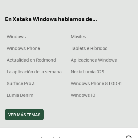
ter
ebo
tub
agr
boa
ok
e
am
rd
En Xataka Windows hablamos de...
Windows
Móviles
Windows Phone
Tablets e Híbridos
Actualidad en Redmond
Aplicaciones Windows
La aplicación de la semana
Nokia Lumia 925
Surface Pro 3
Windows Phone 8.1 GDR1
Lumia Denim
Windows 10
VER MÁS TEMAS