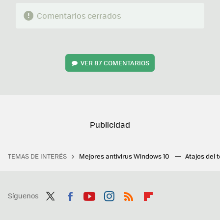
Comentarios cerrados
VER
87 COMENTARIOS
TEMAS DE INTERÉS
Mejores antivirus Windows 10
Atajos del 
Síguenos
Twit
Fac
You
Inst
RSS
Flip