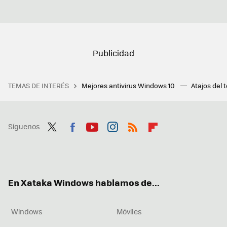
TEMAS DE INTERÉS
Mejores antivirus Windows 10
Atajos del 
Síguenos
Twit
Fac
You
Inst
RSS
Flip
ter
ebo
tub
agr
boa
ok
e
am
rd
En Xataka Windows hablamos de...
Windows
Móviles