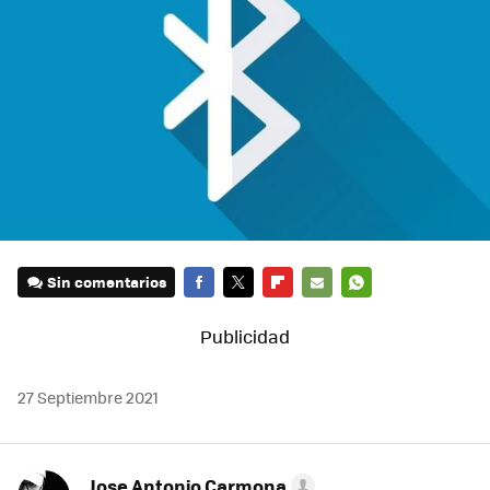
Sin comentarios
FACEBOOK
TWITTER
FLIPBOARD
E-
WHATSAPP
MAIL
27 Septiembre 2021
Jose Antonio Carmona