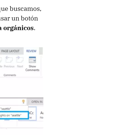
 que buscamos,
usar un botón
a orgánicos
.