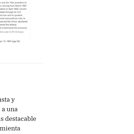
sta y
s a una
s destacable
amienta