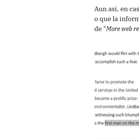
Aun así, en ca
o que la infor
de "
More web re