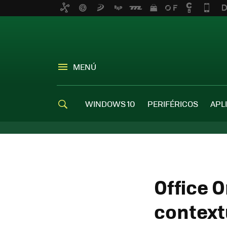
MENÚ
WINDOWS 10
PERIFÉRICOS
APL
Office 
context