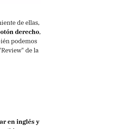
iente de ellas,
 botón derecho
,
mbién podemos
"Review" de la
ar en inglés y