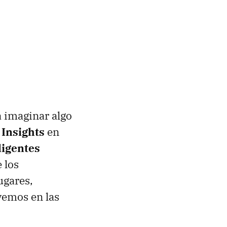
 imaginar algo
,
Insights
en
ligentes
 los
ugares,
vemos en las