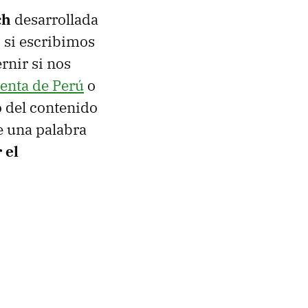
ch
desarrollada
, si escribimos
rnir si nos
denta de Perú
o
o del contenido
e una palabra
 el