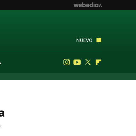
NUEVO
A
Instagram
Youtube
Twitter
Flipboard
a
r