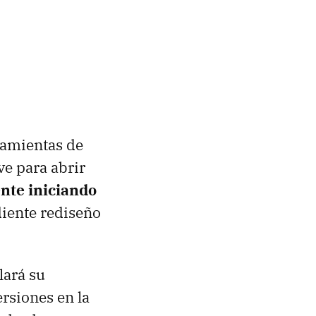
rramientas de
ve para abrir
nte iniciando
diente rediseño
lará su
ersiones en la