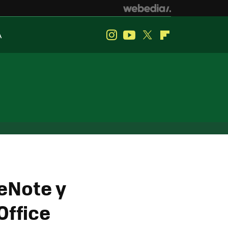
A
Instagram
Youtube
Twitter
Flipboard
neNote y
Office