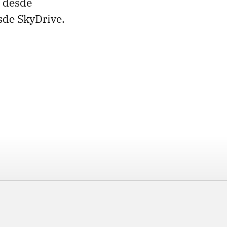
e desde
esde SkyDrive.