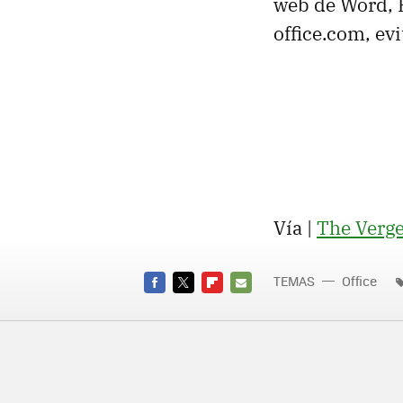
web de Word, E
office.com, ev
Vía |
The Verg
TEMAS
Office
FACEBOOK
TWITTER
FLIPBOARD
E-
MAIL