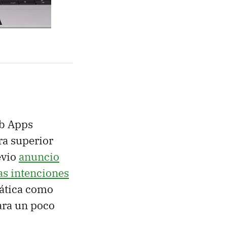
eb Apps
ra superior
evio
anuncio
as intenciones
mática como
ara un poco