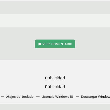
VER
1 COMENTARIO
Atajos del teclado
Licencia Windows 10
Descargar Window
ué tarjeta gráfica tengo
Fórmulas Excel
DirectX
Fondos W
OneDrive
Nuevos Surface