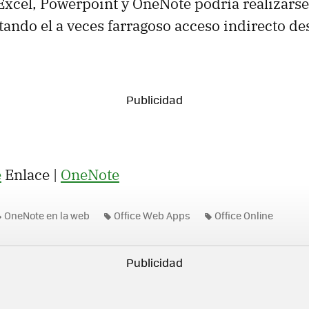
xcel, Powerpoint y OneNote podría realizars
itando el a veces farragoso acceso indirecto d
e
Enlace |
OneNote
OneNote en la web
Office Web Apps
Office Online