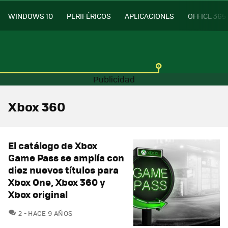
WINDOWS 10
PERIFÉRICOS
APLICACIONES
OFFICE 365
Xbox 360
El catálogo de Xbox
Game Pass se amplía con
diez nuevos títulos para
Xbox One, Xbox 360 y
Xbox original
COMENTARIOS
2
HACE 9 AÑOS