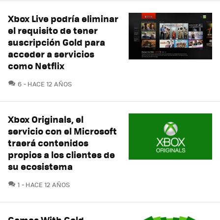
Xbox Live podría eliminar
el requisito de tener
suscripción Gold para
acceder a servicios
como Netflix
COMENTARIOS
6
HACE 12 AÑOS
Xbox Originals, el
servicio con el Microsoft
traerá contenidos
propios a los clientes de
su ecosistema
COMENTARIOS
1
HACE 12 AÑOS
Games With Gold