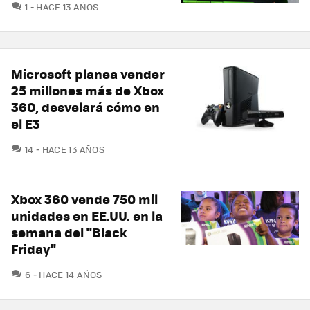
COMENTARIOS
1
HACE 13 AÑOS
Microsoft planea vender
25 millones más de Xbox
360, desvelará cómo en
el E3
COMENTARIOS
14
HACE 13 AÑOS
Xbox 360 vende 750 mil
unidades en EE.UU. en la
semana del "Black
Friday"
COMENTARIOS
6
HACE 14 AÑOS