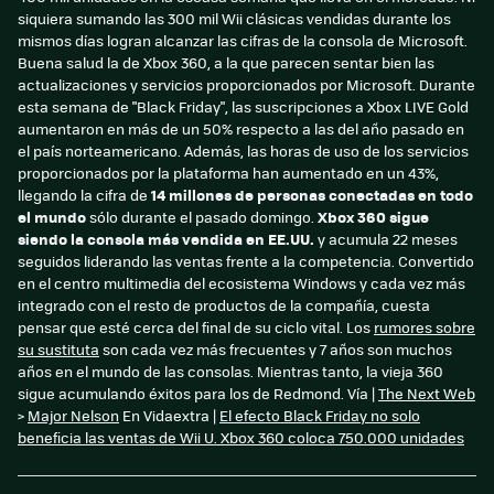
siquiera sumando las 300 mil Wii clásicas vendidas durante los
mismos días logran alcanzar las cifras de la consola de Microsoft.
Buena salud la de Xbox 360, a la que parecen sentar bien las
actualizaciones y servicios proporcionados por Microsoft. Durante
esta semana de "Black Friday", las suscripciones a Xbox LIVE Gold
aumentaron en más de un 50% respecto a las del año pasado en
el país norteamericano. Además, las horas de uso de los servicios
proporcionados por la plataforma han aumentado en un 43%,
llegando la cifra de
14 millones de personas conectadas en todo
el mundo
sólo durante el pasado domingo.
Xbox 360 sigue
siendo la consola más vendida en EE.UU.
y acumula 22 meses
seguidos liderando las ventas frente a la competencia. Convertido
en el centro multimedia del ecosistema Windows y cada vez más
integrado con el resto de productos de la compañía, cuesta
pensar que esté cerca del final de su ciclo vital. Los
rumores sobre
su sustituta
son cada vez más frecuentes y 7 años son muchos
años en el mundo de las consolas. Mientras tanto, la vieja 360
sigue acumulando éxitos para los de Redmond. Vía |
The Next Web
>
Major Nelson
En Vidaextra |
El efecto Black Friday no solo
beneficia las ventas de Wii U. Xbox 360 coloca 750.000 unidades