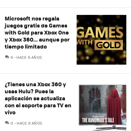
Microsoft nos regala
juegos gratis de Games
with Gold para Xbox One
y Xbox 360... aunque por
tiempo limitado
COMENTARIOS
9
HACE 9 AÑOS
¿Tienes una Xbox 360 y
usas Hulu? Pues la
aplicación se actualiza
con el soporte para TV en
vivo
COMENTARIOS
0
HACE 9 AÑOS