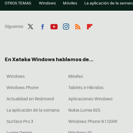
OTROS TEMAS:
Windows
Móviles
La aplicación de la seman
Síguenos
Twit
Fac
You
Inst
RSS
Flip
ter
ebo
tub
agr
boa
ok
e
am
rd
En Xataka Windows hablamos de...
Windows
Móviles
Windows Phone
Tablets e Híbridos
Actualidad en Redmond
Aplicaciones Windows
La aplicación de la semana
Nokia Lumia 925
Surface Pro 3
Windows Phone 8.1 GDR1
Lumia Denim
Windows 10