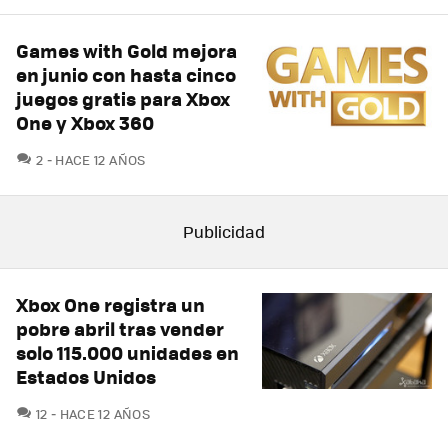
Games with Gold mejora
en junio con hasta cinco
juegos gratis para Xbox
One y Xbox 360
COMENTARIOS
2
HACE 12 AÑOS
Xbox One registra un
pobre abril tras vender
solo 115.000 unidades en
Estados Unidos
COMENTARIOS
12
HACE 12 AÑOS