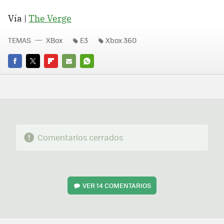
Vía |
The Verge
TEMAS
XBox
E3
Xbox 360
FACEBOOK
TWITTER
FLIPBOARD
E-
WHATSAPP
MAIL
Comentarios cerrados
VER
14 COMENTARIOS