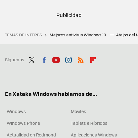
TEMAS DE INTERÉS
Mejores antivirus Windows 10
Atajos del 
Síguenos
Twit
Fac
You
Inst
RSS
Flip
ter
ebo
tub
agr
boa
ok
e
am
rd
En Xataka Windows hablamos de...
Windows
Móviles
Windows Phone
Tablets e Híbridos
Actualidad en Redmond
Aplicaciones Windows