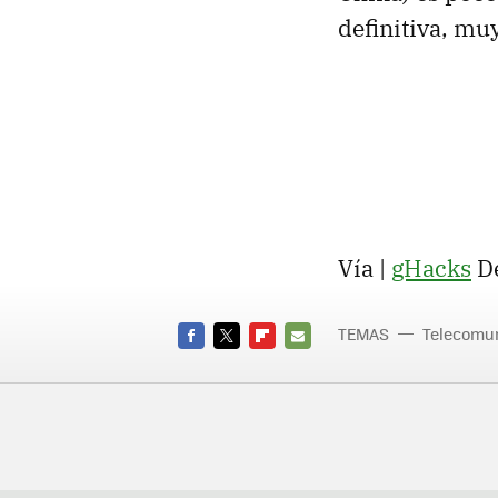
definitiva, muy
Vía |
gHacks
De
TEMAS
Telecomu
FACEBOOK
TWITTER
FLIPBOARD
E-
MAIL