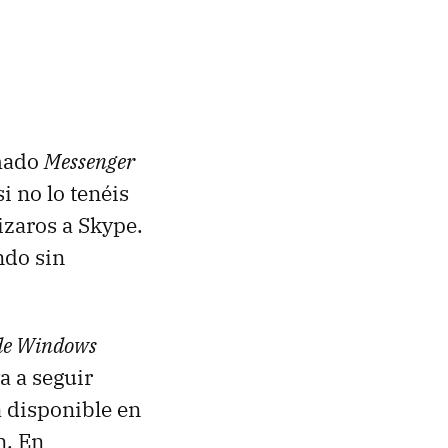
amado
Messenger
i no lo tenéis
izaros a Skype.
ndo sin
 de Windows
a a seguir
 disponible en
n. En