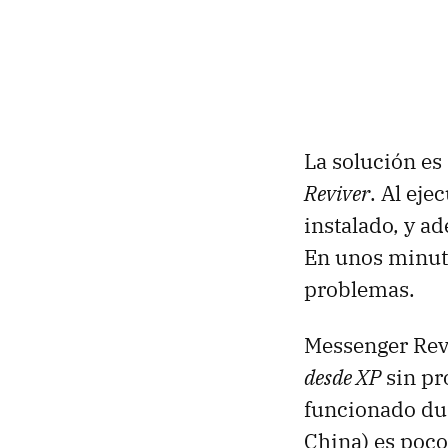
La solución es
Reviver
. Al eje
instalado, y a
En unos minuto
problemas.
Messenger Revi
desde XP
sin pr
funcionado dur
China) es poc