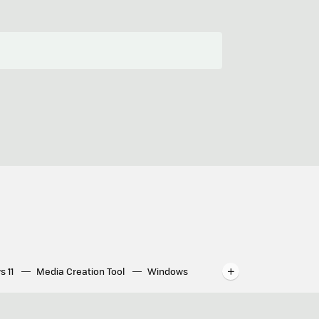
s 11
Media Creation Tool
Windows
indows
WhatsApp para ordenador