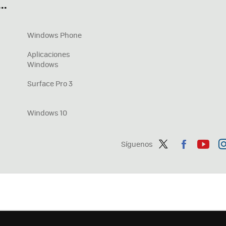
..
Windows Phone
Aplicaciones
Windows
Surface Pro 3
Windows 10
Síguenos
Twit
Fac
You
In
ter
ebo
tub
ag
ok
e
a