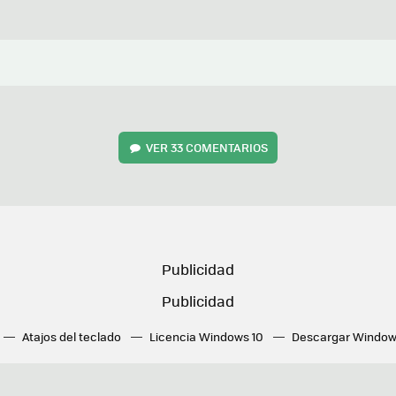
VER
33 COMENTARIOS
Atajos del teclado
Licencia Windows 10
Descargar Window
ué tarjeta gráfica tengo
Fórmulas Excel
DirectX
Fondos W
OneDrive
Nuevos Surface