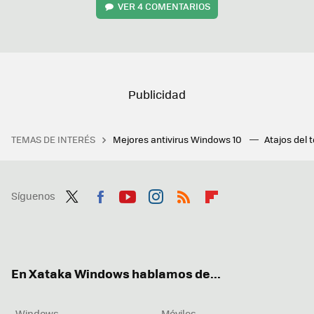
VER
4 COMENTARIOS
TEMAS DE INTERÉS
Mejores antivirus Windows 10
Atajos del 
Síguenos
Twit
Fac
You
Inst
RSS
Flip
ter
ebo
tub
agr
boa
ok
e
am
rd
En Xataka Windows hablamos de...
Windows
Móviles