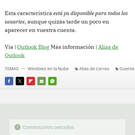
Esta característica
está ya disponible para todos los
usuarios
, aunque quizás tarde un poco en
aparecer en vuestra cuenta.
Vía |
Outlook Blog
Más información |
Alias de
Outlook
TEMAS
Windows en la Nube
Alias de correo
Cuenta 
FACEBOOK
TWITTER
FLIPBOARD
E-
WHATSAPP
MAIL
Comentarios cerrados