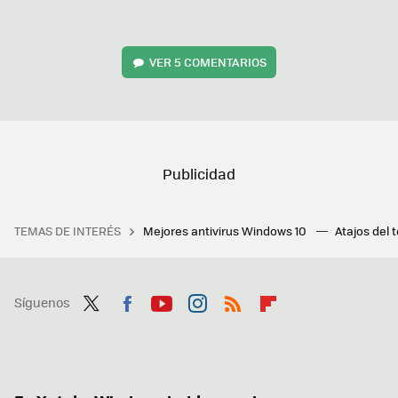
VER
5 COMENTARIOS
TEMAS DE INTERÉS
Mejores antivirus Windows 10
Atajos del 
Síguenos
Twit
Fac
You
Inst
RSS
Flip
ter
ebo
tub
agr
boa
ok
e
am
rd