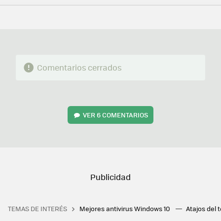
FACEBOOK
TWITTER
FLIPBOARD
E-
WHATSAPP
MAIL
Comentarios cerrados
VER
6 COMENTARIOS
TEMAS DE INTERÉS
Mejores antivirus Windows 10
Atajos del 