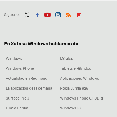
Síguenos
Twit
Fac
You
Inst
RSS
Flip
ter
ebo
tub
agr
boa
ok
e
am
rd
En Xataka Windows hablamos de...
Windows
Móviles
Windows Phone
Tablets e Híbridos
Actualidad en Redmond
Aplicaciones Windows
La aplicación de la semana
Nokia Lumia 925
Surface Pro 3
Windows Phone 8.1 GDR1
Lumia Denim
Windows 10