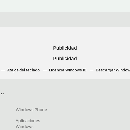
Atajos del teclado
Licencia Windows 10
Descargar Window
ué tarjeta gráfica tengo
Fórmulas Excel
DirectX
Fondos W
OneDrive
Nuevos Surface
..
Windows Phone
Aplicaciones
Windows