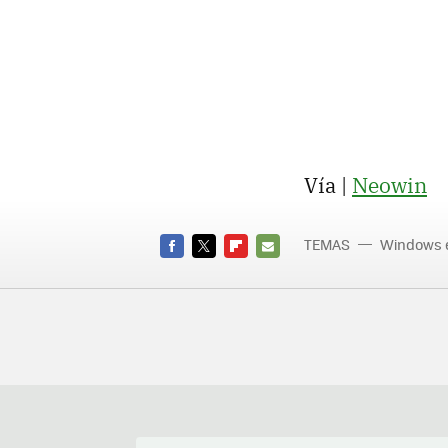
Vía |
Neowin
TEMAS
Windows e
FACEBOOK
TWITTER
FLIPBOARD
E-
MAIL