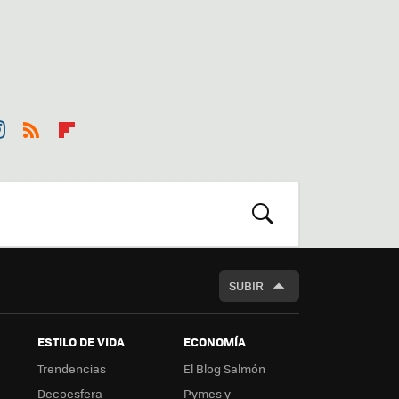
st
RSS
Flip
r
boa
m
rd
BUSCAR
SUBIR
ESTILO DE VIDA
ECONOMÍA
Trendencias
El Blog Salmón
Decoesfera
Pymes y