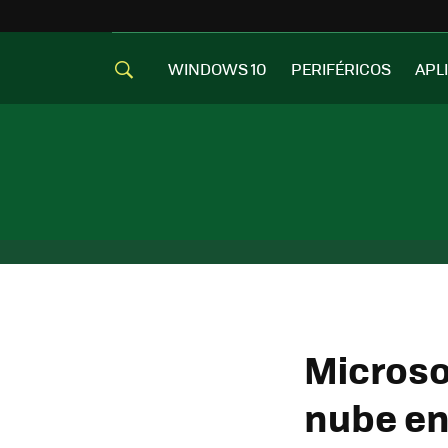
WINDOWS 10
PERIFÉRICOS
APL
Microso
nube en