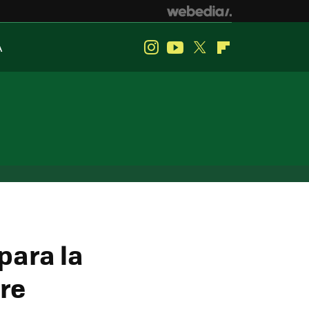
A
Instagram
Youtube
Twitter
Flipboard
para la
re