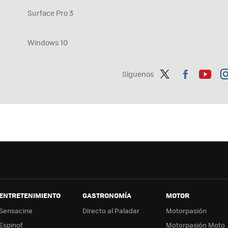
Surface Pro 3
Windows 10
Síguenos
Twit
Fac
You
In
ter
ebo
tub
ag
ok
e
a
ENTRETENIMIENTO
GASTRONOMÍA
MOTOR
Sensacine
Directo al Paladar
Motorpasión
Espinof
Motorpasión Moto