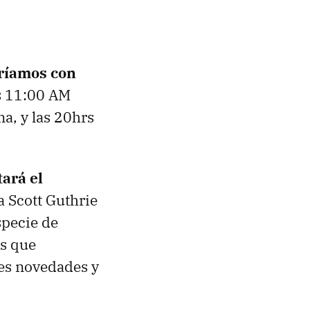
aríamos con
as 11:00 AM
na, y las 20hrs
ará el
a Scott Guthrie
specie de
os que
es novedades y