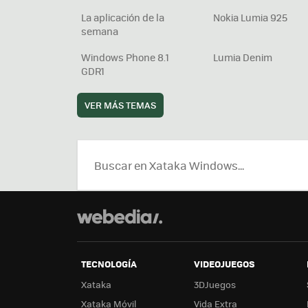
La aplicación de la
Nokia Lumia 925
semana
Windows Phone 8.1
Lumia Denim
GDR1
VER MÁS TEMAS
TECNOLOGÍA
VIDEOJUEGOS
Xataka
3DJuegos
Xataka Móvil
Vida Extra