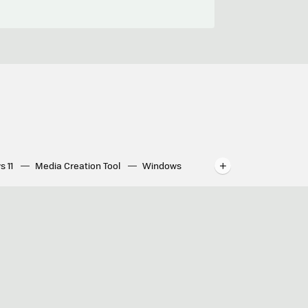
s 11
Media Creation Tool
Windows
indows
WhatsApp para ordenador